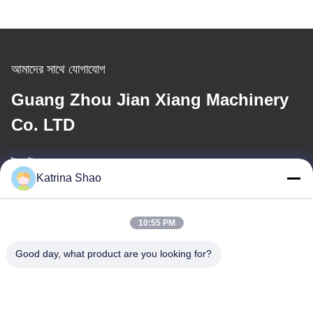
আমাদের সাথে যোগাযোগ
Guang Zhou Jian Xiang Machinery
Co. LTD
ই-মেইল
Katrina Shao
katrina@jxmachineryco.com
10:55 PM
আমাদের ঠিকানা
Good day, what product are you looking for?
ঠিকানা
নং ১০২, বিল্ডিং নং ৩, কিয়াওতোউই স্ট্রিট, সানশান গ্রাম, শাওয়ান স্ট্রিট, প্যানু জেলা, গুয়াংজু
সিটি, গুয়াংডং প্রদেশ, চীন