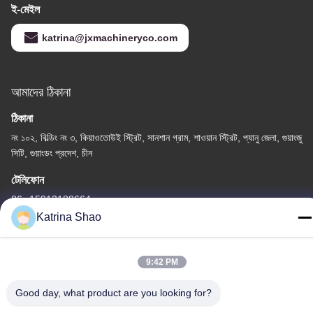
ই-মেইল
katrina@jxmachineryco.com
আমাদের ঠিকানা
ঠিকানা
নং ১০২, বিল্ডিং নং ৩, কিয়াওতোউই স্ট্রিট, সানশান গ্রাম, শাওয়ান স্ট্রিট, প্যানু জেলা, গুয়াংজু
সিটি, গুয়াংডং প্রদেশ, চীন
টেলিফোন
86--15913188664
Katrina Shao
9:42 PM
গোপনীয়তা নীতি
|
সাইট ম্যাপ
Good day, what product are you looking for?
চীন ভালো গুণমান আইস ক্রিম শঙ্কু বেকিং মেশিন সরবরাহকারী। কপিরাইট © -2026