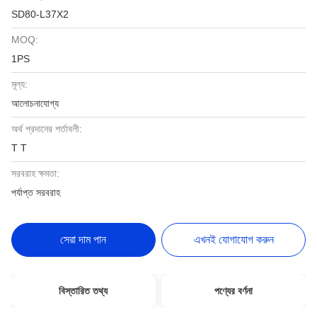
SD80-L37X2
MOQ:
1PS
মূল্য:
আলোচনাযোগ্য
অর্থ প্রদানের শর্তাবলী:
T T
সরবরাহ ক্ষমতা:
পর্যাপ্ত সরবরাহ
সেরা দাম পান
এখনই যোগাযোগ করুন
বিস্তারিত তথ্য
পণ্যের বর্ণনা