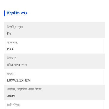
বিস্তারিত তথ্য
উৎপত্তি স্থল:
চীন
সাক্ষ্যদান:
ISO
উপাদান:
মরিচা রোধক স্পাত
মাত্রা:
L8XW2.1XH2M
ভোল্টেজ, বৈদ্যুতিক একক বিশেষ:
380V
মোট শক্তি: