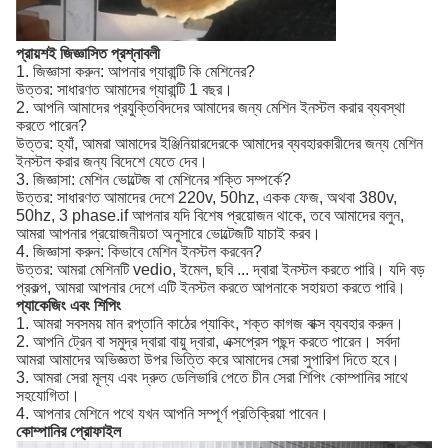
প্রায়শই জিজ্ঞাসিত প্রশ্নাবলী
1. জিজ্ঞাসা করুন: আপনার গ্যারান্টি কি মেশিনের?
উত্তর: সাধারণত আমাদের গ্যারান্টি 1 বছর।
2. আপনি আমাদের প্রযুক্তিবিদদের আমাদের জন্য মেশিন ইনস্টল করার ব্যবস্থা
করতে পারেন?
উত্তর: হ্যাঁ, আমরা আমাদের ইঞ্জিনিয়ারদেরকে আমাদের ব্যবহারকারীদের জন্য মেশিন
ইনস্টল করার জন্য বিদেশে যেতে দেব।
3. জিজ্ঞাসা: মেশিন ভোল্টেজ বা মেশিনের শক্তি সম্পর্কে?
উত্তর: সাধারণত আমাদের দেশে 220v, 50hz, একক ফেজ, অথবা 380v,
50hz, 3 phase.if আপনার যদি বিশেষ প্রয়োজন থাকে, তবে আমাদের বলুন,
আমরা আপনার প্রয়োজনীয়তা অনুসারে ভোল্টেজটি যাচাই করব।
4. জিজ্ঞাসা করুন: কিভাবে মেশিন ইনস্টল করবেন?
উত্তর: আমরা মেশিনটি vedio, ইমেল, ছবি ... দ্বারা ইনস্টল করতে পারি। যদি বড়
প্রকল্প, আমরা আপনার দেশে এটি ইনস্টল করতে আপনাকে সহায়তা করতে পারি।
প্যাকেজিং এবং শিপিং
1. আমরা সবসময় মান রপ্তানি কাঠের প্যাকিং, শক্ত কাগজ বাক্স ব্যবহার করুন।
2. আপনি ট্রেন বা সমুদ্র দ্বারা বায়ু দ্বারা, এক্সপ্রেস পছন্দ করতে পারেন। সর্বদা
আমরা আমাদের অভিজ্ঞতা উপর ভিত্তি করে আমাদের সেরা সুপারিশ দিতে হবে।
3. আমরা সেরা মূল্য এবং দ্রুত ডেলিভারি পেতে চীন সেরা শিপিং কোম্পানির সাথে
সহযোগিতা।
4. আপনার মেশিনে পথে যখন আপনি সম্পূর্ণ প্রতিক্রিয়া পাবেন।
কোম্পানির প্রোফাইল