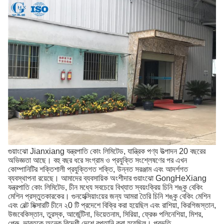
গুয়াংঝো Jianxiang যন্ত্রপাতি কোং লিমিটেড, যান্ত্রিক পণ্য উত্পাদন 20 বছরের
অভিজ্ঞতা আছে।
বহু বছর ধরে সংগ্রাম ও প্রযুক্তি সংশ্লেষণের পর এখন
কোম্পানিটির শক্তিশালী প্রযুক্তিগত শক্তি, উন্নত সরঞ্জাম এবং আদর্শগত
ব্যবস্থাপনা রয়েছে।
আমাদের ব্যবসায়িক অংশীদার গুয়াংঝো GongHeXiang
যন্ত্রপাতি কোং লিমিটেড, চীন মধ্যে সবচেয়ে বিখ্যাত স্বয়ংক্রিয় চিনি শঙ্কু বেকিং
মেশিন প্রস্তুতকারকের।
গুনহেক্সিয়াংয়ের জন্য আমরা তৈরি চিনি শঙ্কু বেকিং মেশিন
এবং বেল্ট মিক্সারটি চীনে ২0 টি প্রদেশে বিক্রি করা হয়েছিল এবং রাশিয়া, কিরগিজস্তান,
উজবেকিস্তান, তুরস্ক, আর্জেন্টিনা, ভিয়েতনাম, সিরিয়া, ফ্রেঞ্চ পলিনেশিয়া, মিশর,
পেরু, ভারতকে অনেক বিদেশী দেশে রপ্তানি করা হয়েছিল। প্রভৃতি