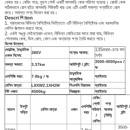
বেকড হয়।
বেকিং পরে, নুডল পেস্ট একটি মালকড়ি কেক পরিণত হয়েছে।
রোবট কেক
সঠিকভাবে রোল ছাঁচে মালকড়ি পিষ্টকটি খায় এবং এটি একটি সমাপ্ত পণ্যটিতে রোল
করে।
সমাপ্ত পণ্য বিতরণ করা হয়।
Descri
পি
tion
1. গ্রাহকদের বিভিন্ন বৈশিষ্ট্যের ভিত্তিতে এটি বিভিন্ন বৈশিষ্ট্যের এবং ধরনগুলির
মেশিন উত্পাদন করতে পারে;
2. একই শঙ্কু মেইনফ্রেম ওভেন, বিভিন্ন মোডিংয়ের সাথে মারা যায়, বিভিন্ন
গোলাকার কেক, ডিম রোল, কোণ এবং অন্যান্য পণ্য তৈরি করতে পারে।
বিশেষ উল্লেখ:
135mm চেয়ে কম
ভোল্টেজ, বৈদ্যুতিক
380V
পণ্যের আকার:
দৈর্ঘ্য
একক বিশেষ:
3500-4000pcs /
সমস্ত ক্ষমতা:
3.37kw
আউটপুট / ঘন্টা:
ঘঃ
বৈদ্যুতিক
এলপিজি খরচ:
7-8kg / ঘঃ
স্নাইডার
আনুষাঙ্গিক
মেশিন মাত্রা:
L8XW2.1XH2M
পিএলসি নিয়ামক:
স্নাইডার
নিট ওজন:
4500kg
নিয়ন্ত্রক:
স্নাইডার
বেকিং
প্লেট
পণ্য
ইনপুট
এলপিজি
আউটপুট /
মডেল
মেশিন মাত্রা
ওজন
পরিমাণ
আকার
শক্তি
খরচ
ঘন্টা
/
(মিমি)
মেশিন
3500-