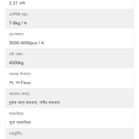
3.37 কেউ
এলপিজি খরচ:
7-8kg / ঘঃ
ধারণক্ষমতা:
3500-4000pcs / ঘঃ
নেট ওজন:
4500kg
আরম্ভ উপাদান:
গম, গম Flour
আবেদন ক্ষেত্র:
স্ন্যাক খাদ্য কারখানা, পানীয় কারখানা
স্বয়ংক্রিয়:
পুরো স্বয়ংক্রিয়
ওয়ারান্টীর: