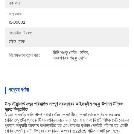
এক বছর
সাক্ষ্যদান:
ISO9001
প্যাকেজিং বিবরণ:
রাউন্ড প্যাক
চিনি শঙ্কু বেকিং মেশিন
, 
বিশেষভাবে তুলে ধরা:
স্বয়ংক্রিয় শঙ্কু মেশিন
পণ্যের বর্ণনা
উচ্চ স্ট্যান্ডার্ড নতুন পরিকল্পিত সম্পূর্ণ স্বয়ংক্রিয় আইসক্রীম শঙ্কু উত্পাদন উদ্ভিদ
দ্রুত বিস্তারিত
ঠাণ্ডা মালকড়ি খালি পাম্প দ্বারা বেকিং প্লেট নীচে প্লেট থেকে পাঠানো হয় এবং
বেকিং প্লেটের প্যানেলটি স্বয়ংক্রিয়ভাবে বন্ধ হয়ে যায় এবং ডিফল্ট পিষ্টক সেট কেকের
পুরুত্ব অনুযায়ী আকারে রূপান্তরিত হয় এবং তারপর ঘূর্ণমান প্লেটটি পরিণত হয় একটি
বেকিং প্লেট।
এটা উপরের এবং নিম্ন আগুন nozzles গঠিত একটি চুলা মধ্যে