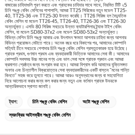
বাজারের চাহিদাগুলি পূরণ করতে এবং গ্রাহকের চাহিদার সাথে সাথে, নিয়মিত টিটি ২5
চিনি শঙ্কু বেকিং মেশিনের পাশাপাশি, আমরা TT25 সিরিজের নতুন মডেল TT25-
40, TT25-36 এবং TT25-30 উন্নত করেছি।
TT26 সিরিজ হল বৈদ্যুতিক
বেকিং মেশিন যা মডেল TT26-45, TT26-40, TT26-36 এবং TT26-30
অন্তর্ভুক্ত।
এসডি 80 সিরিজ সবচেয়ে উন্নত ক্যাটারপিলার ট্র্যাক টাইপ বেকিং
মেশিন, যা মডেল SD80-37x2 এবং মডেল SD80-53x2 অন্তর্ভুক্ত।
বিভিন্ন মেশিন চিনি শঙ্কু আকার এবং উৎপাদন ক্ষমতা আপনার চাহিদা জন্য আপনার
বিভিন্ন প্রয়োজন মেটাতে পারে।
অনেক বছর ধরে বিকাশের পর, আমাদের কোম্পানি
সত্যিই চীনে সবচেয়ে পেশাদার চিনি শঙ্কু বেকিং মেশিন প্রস্তুতকারক হয়ে উঠেছে।
গ্রাহক প্রথম, গুণমান প্রথম এবং ব্যবহারকারী ভিত্তিক আমাদের সেবা কী।
আমাদের
কোম্পানি সবসময় উচ্চ মানের পণ্য এবং ভাল সেবা সঙ্গে গ্রাহক প্রদান এবং আমরা
ক্রমাগত শ্রেষ্ঠত্ব জন্য সংগ্রাম করা হবে।
আমরা বিশ্বাস করি আমাদের যুক্তিসঙ্গত
অফার এবং চিন্তাশীল বিক্রয়োত্তর সেবা ব্যবহারকারীদের একটি বাস্তব "মনের শান্তি
কিনতে" সহজ করে তুলতে পারে।
আমরা আরও অনুসন্ধানের জন্য বা সহযোগিতা
নিয়ে আলোচনা করার জন্য কল করার জন্য নতুন এবং বর্তমান গ্রাহক উভয়কে
আন্তরিকভাবে স্বাগত জানাই।
ট্যাগ:
চিনি শঙ্কু বেকিং মেশিন
অটো শঙ্কু মেশিন
স্বয়ংক্রিয় আইসক্রীম শঙ্কু বেকিং মেশিন