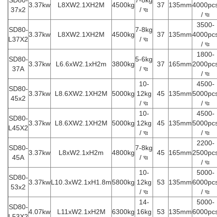
SD80-
7-8kg
3.37kw
L8XW2.1XH2M
4500kg
37
135mm
4000pc
37x2
/ ঘঃ
/ ঘঃ
3500-
SD80-
7-8kg
3.37kw
L8XW2.1XH2M
4500kg
37
135mm
4000pc
L37X2
/ ঘঃ
/ ঘঃ
1800-
SD80-
5-6kg
3.37kw
L6.6xW2.1xH2m
3800kg
37
165mm
2000pc
37A
/ ঘঃ
/ ঘঃ
10-
4500-
SD80-
3.37kw
L8.6XW2.1XH2M
5000kg
12kg
45
135mm
5000pc
45x2
/ ঘঃ
/ ঘঃ
10-
4500-
SD80-
3.37kw
L8.6XW2.1XH2M
5000kg
12kg
45
135mm
5000pc
L45X2
/ ঘঃ
/ ঘঃ
2200-
SD80-
7-8kg
3.37kw
L8xW2.1xH2m
4800kg
45
165mm
2500pc
45A
/ ঘঃ
/ ঘঃ
10-
5000-
SD80-
3.37kw
L10.3xW2.1xH1.8m
5800kg
12kg
53
135mm
6000pc
53x2
/ ঘঃ
/ ঘঃ
14-
5000-
SD80-
4.07kw
L11xW2.1xH2M
6300kg
16kg
53
135mm
6000pc
L53X2