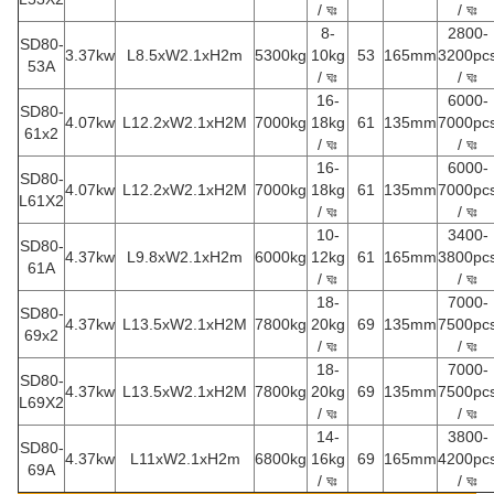
/ ঘঃ
/ ঘঃ
8-
2800-
SD80-
3.37kw
L8.5xW2.1xH2m
5300kg
10kg
53
165mm
3200pc
53A
/ ঘঃ
/ ঘঃ
16-
6000-
SD80-
4.07kw
L12.2xW2.1xH2M
7000kg
18kg
61
135mm
7000pc
61x2
/ ঘঃ
/ ঘঃ
16-
6000-
SD80-
4.07kw
L12.2xW2.1xH2M
7000kg
18kg
61
135mm
7000pc
L61X2
/ ঘঃ
/ ঘঃ
10-
3400-
SD80-
4.37kw
L9.8xW2.1xH2m
6000kg
12kg
61
165mm
3800pc
61A
/ ঘঃ
/ ঘঃ
18-
7000-
SD80-
4.37kw
L13.5xW2.1xH2M
7800kg
20kg
69
135mm
7500pc
69x2
/ ঘঃ
/ ঘঃ
18-
7000-
SD80-
4.37kw
L13.5xW2.1xH2M
7800kg
20kg
69
135mm
7500pc
L69X2
/ ঘঃ
/ ঘঃ
14-
3800-
SD80-
4.37kw
L11xW2.1xH2m
6800kg
16kg
69
165mm
4200pc
69A
/ ঘঃ
/ ঘঃ