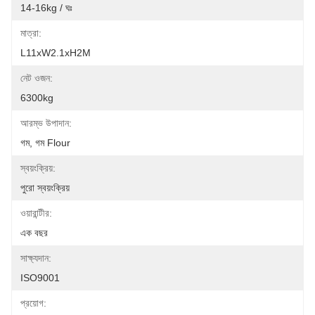
14-16kg / ঘঃ
মাত্রা:
L11xW2.1xH2M
নেট ওজন:
6300kg
আরম্ভ উপাদান:
গম, গম Flour
স্বয়ংক্রিয়:
পুরো স্বয়ংক্রিয়
ওয়ারান্টীর:
এক বছর
সাক্ষ্যদান:
ISO9001
প্রয়োগ: