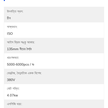
উৎপত্তি স্থল:
চীন
সাক্ষ্যদান:
ISO
আইস ক্রিম শঙ্কু আকার:
135mm নীচের দৈর্ঘ্য
ধারণক্ষমতা:
5000-6000pcs / ঘঃ
ভোল্টেজ, বৈদ্যুতিক একক বিশেষ:
380V
মোট শক্তি:
4.07kw
এলপিজি খরচ: