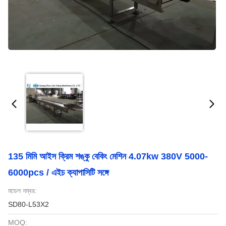
135 মিমি আইস ক্রিম শঙ্কু বেকিং মেশিন 4.07kw 380V 5000-
6000pcs / এইচ ক্যাপাসিটি সঙ্গে
মডেল নম্বর:
SD80-L53X2
MOQ: