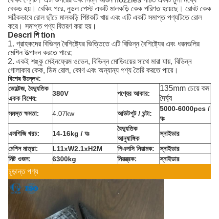
বেকড হয়।
বেকিং পরে, নুডল পেস্ট একটি মালকড়ি কেক পরিণত হয়েছে।
রোবট কেক
সঠিকভাবে রোল ছাঁচে মালকড়ি পিষ্টকটি খায় এবং এটি একটি সমাপ্ত পণ্যটিতে রোল
করে।
সমাপ্ত পণ্য বিতরণ করা হয়।
Descri
পি
tion
1. গ্রাহকদের বিভিন্ন বৈশিষ্ট্যের ভিত্তিতে এটি বিভিন্ন বৈশিষ্ট্যের এবং ধরনগুলির
মেশিন উত্পাদন করতে পারে;
2. একই শঙ্কু মেইনফ্রেম ওভেন, বিভিন্ন মোডিংয়ের সাথে মারা যায়, বিভিন্ন
গোলাকার কেক, ডিম রোল, কোণ এবং অন্যান্য পণ্য তৈরি করতে পারে।
বিশেষ উল্লেখ:
135mm চেয়ে কম
ভোল্টেজ, বৈদ্যুতিক
380V
পণ্যের আকার:
দৈর্ঘ্য
একক বিশেষ:
5000-6000pcs /
সমস্ত ক্ষমতা:
4.07kw
আউটপুট / ঘন্টা:
ঘঃ
বৈদ্যুতিক
এলপিজি খরচ:
14-16kg / ঘঃ
স্নাইডার
আনুষাঙ্গিক
মেশিন মাত্রা:
L11xW2.1xH2M
পিএলসি নিয়ামক:
স্নাইডার
নিট ওজন:
6300kg
নিয়ন্ত্রক:
স্নাইডার
চূড়ান্ত পণ্য