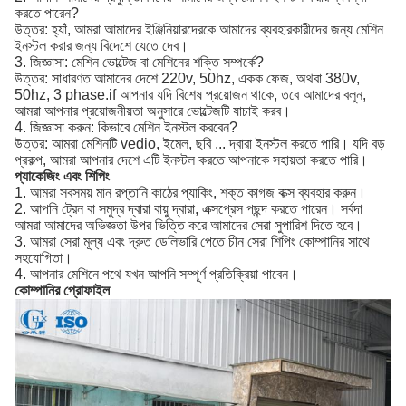
করতে পারেন?
উত্তর: হ্যাঁ, আমরা আমাদের ইঞ্জিনিয়ারদেরকে আমাদের ব্যবহারকারীদের জন্য মেশিন
ইনস্টল করার জন্য বিদেশে যেতে দেব।
3. জিজ্ঞাসা: মেশিন ভোল্টেজ বা মেশিনের শক্তি সম্পর্কে?
উত্তর: সাধারণত আমাদের দেশে 220v, 50hz, একক ফেজ, অথবা 380v,
50hz, 3 phase.if আপনার যদি বিশেষ প্রয়োজন থাকে, তবে আমাদের বলুন,
আমরা আপনার প্রয়োজনীয়তা অনুসারে ভোল্টেজটি যাচাই করব।
4. জিজ্ঞাসা করুন: কিভাবে মেশিন ইনস্টল করবেন?
উত্তর: আমরা মেশিনটি vedio, ইমেল, ছবি ... দ্বারা ইনস্টল করতে পারি। যদি বড়
প্রকল্প, আমরা আপনার দেশে এটি ইনস্টল করতে আপনাকে সহায়তা করতে পারি।
প্যাকেজিং এবং শিপিং
1. আমরা সবসময় মান রপ্তানি কাঠের প্যাকিং, শক্ত কাগজ বাক্স ব্যবহার করুন।
2. আপনি ট্রেন বা সমুদ্র দ্বারা বায়ু দ্বারা, এক্সপ্রেস পছন্দ করতে পারেন। সর্বদা
আমরা আমাদের অভিজ্ঞতা উপর ভিত্তি করে আমাদের সেরা সুপারিশ দিতে হবে।
3. আমরা সেরা মূল্য এবং দ্রুত ডেলিভারি পেতে চীন সেরা শিপিং কোম্পানির সাথে
সহযোগিতা।
4. আপনার মেশিনে পথে যখন আপনি সম্পূর্ণ প্রতিক্রিয়া পাবেন।
কোম্পানির প্রোফাইল