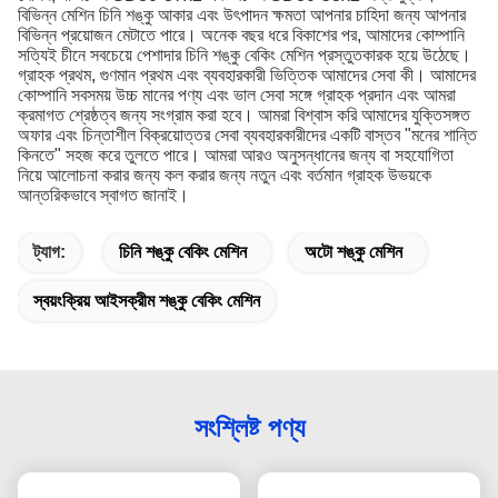
বিভিন্ন মেশিন চিনি শঙ্কু আকার এবং উৎপাদন ক্ষমতা আপনার চাহিদা জন্য আপনার
বিভিন্ন প্রয়োজন মেটাতে পারে।
অনেক বছর ধরে বিকাশের পর, আমাদের কোম্পানি
সত্যিই চীনে সবচেয়ে পেশাদার চিনি শঙ্কু বেকিং মেশিন প্রস্তুতকারক হয়ে উঠেছে।
গ্রাহক প্রথম, গুণমান প্রথম এবং ব্যবহারকারী ভিত্তিক আমাদের সেবা কী।
আমাদের
কোম্পানি সবসময় উচ্চ মানের পণ্য এবং ভাল সেবা সঙ্গে গ্রাহক প্রদান এবং আমরা
ক্রমাগত শ্রেষ্ঠত্ব জন্য সংগ্রাম করা হবে।
আমরা বিশ্বাস করি আমাদের যুক্তিসঙ্গত
অফার এবং চিন্তাশীল বিক্রয়োত্তর সেবা ব্যবহারকারীদের একটি বাস্তব "মনের শান্তি
কিনতে" সহজ করে তুলতে পারে।
আমরা আরও অনুসন্ধানের জন্য বা সহযোগিতা
নিয়ে আলোচনা করার জন্য কল করার জন্য নতুন এবং বর্তমান গ্রাহক উভয়কে
আন্তরিকভাবে স্বাগত জানাই।
ট্যাগ:
চিনি শঙ্কু বেকিং মেশিন
অটো শঙ্কু মেশিন
স্বয়ংক্রিয় আইসক্রীম শঙ্কু বেকিং মেশিন
সংশ্লিষ্ট পণ্য