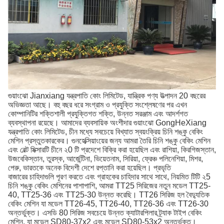
গুয়াংঝো Jianxiang যন্ত্রপাতি কোং লিমিটেড, যান্ত্রিক পণ্য উত্পাদন 20 বছরের
অভিজ্ঞতা আছে।
বহু বছর ধরে সংগ্রাম ও প্রযুক্তি সংশ্লেষণের পর এখন
কোম্পানিটির শক্তিশালী প্রযুক্তিগত শক্তি, উন্নত সরঞ্জাম এবং আদর্শগত
ব্যবস্থাপনা রয়েছে।
আমাদের ব্যবসায়িক অংশীদার গুয়াংঝো GongHeXiang
যন্ত্রপাতি কোং লিমিটেড, চীন মধ্যে সবচেয়ে বিখ্যাত স্বয়ংক্রিয় চিনি শঙ্কু বেকিং
মেশিন প্রস্তুতকারকের।
গুনহেক্সিয়াংয়ের জন্য আমরা তৈরি চিনি শঙ্কু বেকিং মেশিন
এবং বেল্ট মিক্সারটি চীনে ২0 টি প্রদেশে বিক্রি করা হয়েছিল এবং রাশিয়া, কিরগিজস্তান,
উজবেকিস্তান, তুরস্ক, আর্জেন্টিনা, ভিয়েতনাম, সিরিয়া, ফ্রেঞ্চ পলিনেশিয়া, মিশর,
পেরু, ভারতকে অনেক বিদেশী দেশে রপ্তানি করা হয়েছিল। প্রভৃতি
বাজারের চাহিদাগুলি পূরণ করতে এবং গ্রাহকের চাহিদার সাথে সাথে, নিয়মিত টিটি ২5
চিনি শঙ্কু বেকিং মেশিনের পাশাপাশি, আমরা TT25 সিরিজের নতুন মডেল TT25-
40, TT25-36 এবং TT25-30 উন্নত করেছি।
TT26 সিরিজ হল বৈদ্যুতিক
বেকিং মেশিন যা মডেল TT26-45, TT26-40, TT26-36 এবং TT26-30
অন্তর্ভুক্ত।
এসডি 80 সিরিজ সবচেয়ে উন্নত ক্যাটারপিলার ট্র্যাক টাইপ বেকিং
মেশিন, যা মডেল SD80-37x2 এবং মডেল SD80-53x2 অন্তর্ভুক্ত।