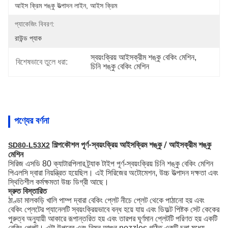
আইস ক্রিম শঙ্কু উত্পাদন লাইন, আইস ক্রিম
প্যাকেজিং বিবরণ:
রাউন্ড প্যাক
স্বয়ংক্রিয় আইসক্রীম শঙ্কু বেকিং মেশিন
, 
বিশেষভাবে তুলে ধরা:
চিনি শঙ্কু বেকিং মেশিন
পণ্যের বর্ণনা
শিল্পকৌশল পূর্ণ-স্বয়ংক্রিয় আইসক্রিম শঙ্কু / আইসক্রীম শঙ্কু
SD80-L53X2
মেশিন
সিরিজ এসডি 80 ক্যাটারপিলার ট্র্যাক টাইপ পূর্ণ-স্বয়ংক্রিয় চিনি শঙ্কু বেকিং মেশিন
পিএলসি দ্বারা নিয়ন্ত্রিত হয়েছিল। এই সিরিজের অটোমেশন, উচ্চ উত্পাদন দক্ষতা এবং
স্থিতিশীল কর্মক্ষমতা উচ্চ ডিগ্রী আছে।
দ্রুত বিস্তারিত
ঠাণ্ডা মালকড়ি খালি পাম্প দ্বারা বেকিং প্লেট নীচে প্লেট থেকে পাঠানো হয় এবং
বেকিং প্লেটের প্যানেলটি স্বয়ংক্রিয়ভাবে বন্ধ হয়ে যায় এবং ডিফল্ট পিষ্টক সেট কেকের
পুরুত্ব অনুযায়ী আকারে রূপান্তরিত হয় এবং তারপর ঘূর্ণমান প্লেটটি পরিণত হয় একটি
বেকিং প্লেট।
এটা উপরের এবং নিম্ন আগুন nozzles গঠিত একটি চুলা মধ্যে