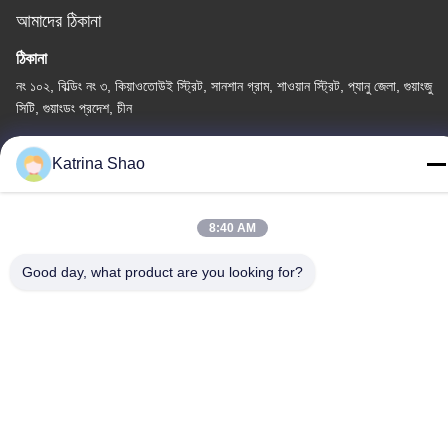
আমাদের ঠিকানা
ঠিকানা
নং ১০২, বিল্ডিং নং ৩, কিয়াওতোউই স্ট্রিট, সানশান গ্রাম, শাওয়ান স্ট্রিট, প্যানু জেলা, গুয়াংজু
সিটি, গুয়াংডং প্রদেশ, চীন
টেলিফোন
Katrina Shao
86--15913188664
8:40 AM
Good day, what product are you looking for?
গোপনীয়তা নীতি
|
সাইট ম্যাপ
চীন ভালো গুণমান আইস ক্রিম শঙ্কু বেকিং মেশিন সরবরাহকারী। কপিরাইট © -2026
Guang Zhou Jian Xiang Machinery Co. LTD . সব সমস্ত অধিকার
সংরক্ষিত।