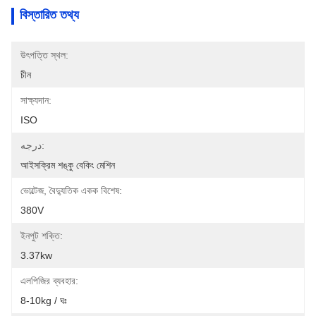
বিস্তারিত তথ্য
উৎপত্তি স্থল:
চীন
সাক্ষ্যদান:
ISO
درجه:
আইসক্রিম শঙ্কু বেকিং মেশিন
ভোল্টেজ, বৈদ্যুতিক একক বিশেষ:
380V
ইনপুট শক্তি:
3.37kw
এলপিজির ব্যবহার:
8-10kg / ঘঃ