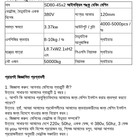
নাম
SD80-45x2
আইসক্রিম শঙ্কু বেকিং মেশিন
ভোল্টেজ, বৈদ্যুতিক একক
380V
পণ্যের আকার
120mm
বিশেষ
4000-5000pcs /
সমস্ত ক্ষমতা
3.37kw
আউটপুট / ঘন্টা
ঘঃ
বৈদ্যুতিক
এলপিজির ব্যবহার
8-10kg / ঘঃ
স্নাইডার
আনুষাঙ্গিক
L8.7xW2.1xH2
যন্ত্রের মাত্রা
পিএলসি নিয়ামক
স্নাইডার
এম
নেট ওজন
50000kg
নিয়ামক
স্নাইডার
প্রায়শই জিজ্ঞাসিত প্রশ্নাবলী
1. জিজ্ঞাসা করুন: আপনার মেশিনের গ্যারান্টি কী?
উত্তর: সাধারণত আমাদের গ্যারান্টি 1 বছর।
২. আপনি কি আমাদের প্রযুক্তিবিদদের আমাদের জন্য মেশিন ইনস্টল করার ব্যবস্থা করতে
পারেন?
উত্তর: হ্যাঁ, আমরা আমাদের প্রকৌশলীদের আমাদের ব্যবহারকারীদের জন্য মেশিন ইনস্টল
করার জন্য বিদেশে যাওয়ার জন্য নিয়োগ করব।
৩. জিজ্ঞাসা করুন: মেশিনের ভোল্টেজ বা বিদ্যুত সম্পর্কে?
উত্তর: সাধারণত আমাদের দেশে 220v, 50hz, একক ফেজ, বা 380v, 50hz, 3 ফেজ
হয় you আপনার যদি বিশেষ প্রয়োজন হয়, প্লিজ আমাদের বলুন, আমরা আপনার
প্রয়োজনীয়তা অনুযায়ী ভোল্টেজ সঞ্চারিত করব।