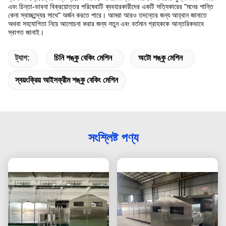
এবং চিন্তা-ভাবনা বিক্রয়োত্তর পরিষেবাটি ব্যবহারকারীদের একটি সত্যিকারের "মনের শান্তি
কেনা স্বাচ্ছন্দ্যের সাথে" অর্জন করতে পারে।
আমরা আরও তদন্তের জন্য আহ্বান জানাতে
অথবা সহযোগিতা নিয়ে আলোচনা করার জন্য নতুন এবং বর্তমান গ্রাহককে আন্তরিকভাবে
স্বাগত জানাই।
ট্যাগ:
চিনি শঙ্কু বেকিং মেশিন
অটো শঙ্কু মেশিন
স্বয়ংক্রিয় আইসক্রীম শঙ্কু বেকিং মেশিন
সংশ্লিষ্ট পণ্য