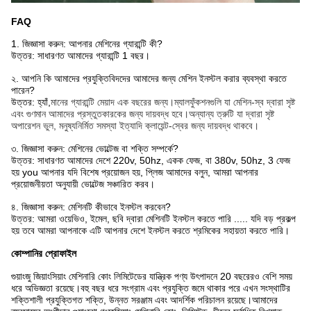
FAQ
1. জিজ্ঞাসা করুন: আপনার মেশিনের গ্যারান্টি কী?
উত্তর: সাধারণত আমাদের গ্যারান্টি 1 বছর।
২. আপনি কি আমাদের প্রযুক্তিবিদদের আমাদের জন্য মেশিন ইনস্টল করার ব্যবস্থা করতে
পারেন?
উত্তর: হ্যাঁ,
মানের গ্যারান্টি মেয়াদ এক বছরের জন্য।ম্যালফুঁকশনগুলি যা মেশিন-স্ব দ্বারা সৃষ্ট
এবং গুণমান আমাদের প্রস্তুতকারকের জন্য দায়বদ্ধ হবে।অন্যান্য ত্রুটি যা দ্বারা সৃষ্ট
অপারেশন ভুল, মনুষ্যনির্মিত সমস্যা ইত্যাদি ক্লায়েন্ট-স্বের জন্য দায়বদ্ধ থাকবে।
৩. জিজ্ঞাসা করুন: মেশিনের ভোল্টেজ বা শক্তি সম্পর্কে?
উত্তর: সাধারণত আমাদের দেশে 220v, 50hz, একক ফেজ, বা 380v, 50hz, 3 ফেজ
হয় you আপনার যদি বিশেষ প্রয়োজন হয়, প্লিজ আমাদের বলুন, আমরা আপনার
প্রয়োজনীয়তা অনুযায়ী ভোল্টেজ সঞ্চারিত করব।
৪. জিজ্ঞাসা করুন: মেশিনটি কীভাবে ইনস্টল করবেন?
উত্তর: আমরা ওয়েভিও, ইমেল, ছবি দ্বারা মেশিনটি ইনস্টল করতে পারি ..... যদি বড় প্রকল্প
হয় তবে আমরা আপনাকে এটি আপনার দেশে ইনস্টল করতে শ্রমিকের সহায়তা করতে পারি।
কোম্পানির প্রোফাইল
গুয়াংজু জিয়াংসিয়াং মেশিনারি কোং লিমিটেডের যান্ত্রিক পণ্য উৎপাদনে 20 বছরেরও বেশি সময়
ধরে অভিজ্ঞতা রয়েছে।বহু বছর ধরে সংগ্রাম এবং প্রযুক্তি জমে থাকার পরে এখন সংস্থাটির
শক্তিশালী প্রযুক্তিগত শক্তি, উন্নত সরঞ্জাম এবং আদর্শিক পরিচালন রয়েছে।আমাদের