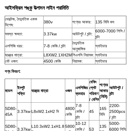
আইসক্রিম শঙ্কু উত্পাদন লাইন
পরামিতি
ভোল্টেজ, বৈদ্যুতিক একক
380v
পণ্যের আকার:
135 মিমি কম
বিশেষ:
6000-7000 পিসি /
সমস্ত ক্ষমতা:
3.37kw
আউটপুট / ঘন্টা:
ঘন্টা
বৈদ্যুতিক
এলপিজি খরচ:
7-8 কেজি / ঘন্টা
স্নাইডার
আনুষাঙ্গিক
যন্ত্রের মাত্রা:
L8XW2.1XH2M
পিএলসি নিয়ামক:
স্নাইডার
নেট ওজন:
4500 কেজি
নিয়ামক:
স্নাইডার
পণ্য বিবরণ:
বেকিং
পণ্যের
ইনপুট
এলপিজির
প্লেট
আউটপুট /
মডেল
যন্ত্রের মাত্রা
ওজন
আকার
শক্তি
ব্যবহার
পরিমাণ
ঘন্টা
(মিমি)
/ মেশিন
7-8
2200-
SD80-
4800
165
3.37kw
L8xW2.1xH2 মি
কেজি /
45
2500pcs
45A
কেজি
মিমি
ঘন্টা
/ ঘন্টা
10-12
5000-
SD80-
L10.3xW2.1xH1.8
5800
135
3.37kw
কেজি /
53
6000 পিসি