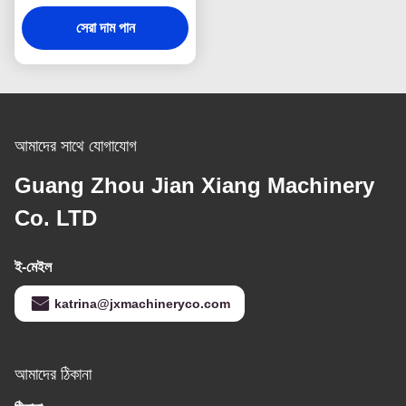
SIEMENS/DELTA পিএলসি
সেরা দাম পান
কন্ট্রোল সহ
আমাদের সাথে যোগাযোগ
Guang Zhou Jian Xiang Machinery
Co. LTD
ই-মেইল
katrina@jxmachineryco.com
আমাদের ঠিকানা