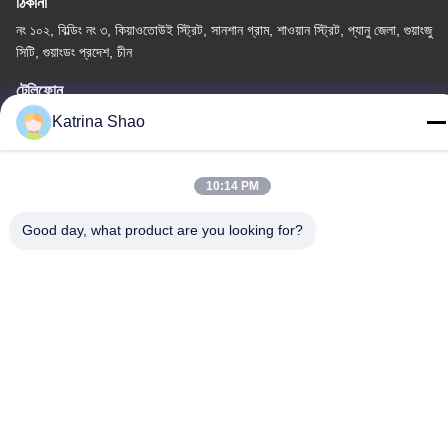
ঠিকানা
নং ১০২, বিল্ডিং নং ৩, কিয়াওতোউই স্ট্রিট, সানশান গ্রাম, শাওয়ান স্ট্রিট, প্যানু জেলা, গুয়াংজু
সিটি, গুয়াংডং প্রদেশ, চীন
টেলিফোন
86--15913188664
Katrina Shao
10:14 PM
Good day, what product are you looking for?
গোপনীয়তা নীতি
|
সাইট ম্যাপ
চীন ভালো গুণমান আইস ক্রিম শঙ্কু বেকিং মেশিন সরবরাহকারী। কপিরাইট © -2026
Guang Zhou Jian Xiang Machinery Co. LTD . সব সমস্ত অধিকার
সংরক্ষিত।