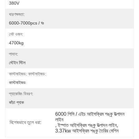
380V
ধারণক্ষমতা:
6000-7000pcs / ঘঃ
নেট ওজন:
4700kg
পাদান:
স্টেইন স্টিল
কাস্টমাইজড: কাস্টমাইজড:
কাস্টমাইজড
প্যাকেজিং বিবরণ:
কাঁচা প্যাক
6000 পিসি / এইচ আইসক্রিম শঙ্কু উত্পাদন 
লাইন
বিশেষভাবে তুলে ধরা:
, 
ইস্পাত আইসক্রিম শঙ্কু উত্পাদন লাইন
, 
3.37kw আইসক্রিম শঙ্কু তৈরির মেশিন