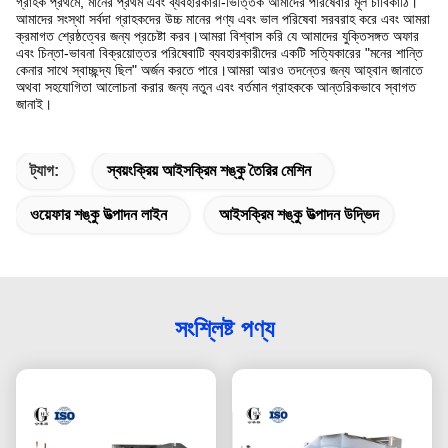
গ্রাহক প্রথমে, মানের প্রথম এবং ব্যবহারকারী-ভিত্তিক আমাদের পরিষেবার মূল চাবিকাঠি।
আমাদের সংস্থা সর্বদা গ্রাহকদের উচ্চ মানের পণ্য এবং ভাল পরিষেবা সরবরাহ করে এবং আমরা
ক্রমাগত শ্রেষ্ঠত্বের জন্য প্রচেষ্টা করব।আমরা বিশ্বাস করি যে আমাদের যুক্তিসঙ্গত অফার
এবং চিন্তা-ভাবনা বিক্রয়োত্তর পরিষেবাটি ব্যবহারকারীদের একটি সত্যিকারের "মনের শান্তি
কেনার সাথে স্বাচ্ছন্দ্য ছিল" অর্জন করতে পারে।আমরা আরও তদন্তের জন্য আহ্বান জানাতে
অথবা সহযোগিতা আলোচনা করার জন্য নতুন এবং বর্তমান গ্রাহককে আন্তরিকভাবে স্বাগত
জানাই।
ট্যাগ:
স্বয়ংক্রিয় আইসক্রিম শঙ্কু তৈরির মেশিন
ওয়েফার শঙ্কু উত্পাদন লাইন
আইসক্রিম শঙ্কু উত্পাদন উদ্ভিদ
সংশ্লিষ্ট পণ্য