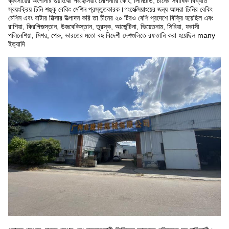
ব্যবসায়ের অংশীদার গুয়াংঝো গংহেক্সিয়াং মেশিনারি কোং, লিমিটেড, চীনের সর্বাধিক বিখ্যাত
স্বয়ংক্রিয় চিনি শঙ্কু বেকিং মেশিন প্রস্তুতকারক।গংহেক্সিয়াংয়ের জন্য আমরা চিনির বেকিং
মেশিন এবং বাটার মিক্সার উত্পাদন করি তা চীনের ২০ টিরও বেশি প্রদেশে বিক্রি হয়েছিল এবং
রাশিয়া, কিরগিজস্তান, উজবেকিস্তান, তুরস্ক, আর্জেন্টিনা, ভিয়েতনাম, সিরিয়া, ফরাসী
পলিনেশিয়া, মিশর, পেরু, ভারতের মতো বহু বিদেশী দেশগুলিতে রফতানি করা হয়েছিল many
ইত্যাদি