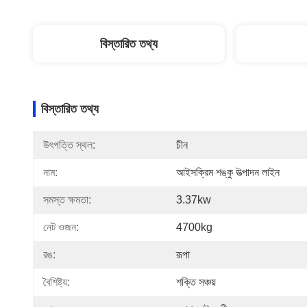
বিস্তারিত তথ্য
বিস্তারিত তথ্য
উৎপত্তি স্থল:
চীন
নাম:
আইসক্রিম শঙ্কু উত্পাদন লাইন
সমস্ত ক্ষমতা:
3.37kw
নেট ওজন:
4700kg
রঙ:
রূপা
বৈশিষ্ট্য:
শক্তি সঞ্চয়