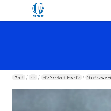
বাড়ি
পণ্য
আইস ক্রিম শঙ্কু উত্পাদনের লাইন
পিএলসি ৩.৩w কেডব্