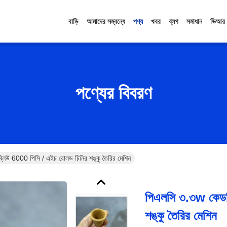
বাড়ি
আমাদের সম্বন্ধে
পণ্য
খবর
ব্লগ
সমাধান
ভিআর
পণ্যের বিবরণ
লিউ 6000 পিসি / এইচ রোলড চিনির শঙ্কু তৈরির মেশিন
পিএলসি ৩.৩w কেডব
শঙ্কু তৈরির মেশিন