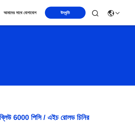
উদ্ধৃতি
আমাদের সাথে যোগাযোগ
্লিউ 6000 পিসি / এইচ রোলড চিনির