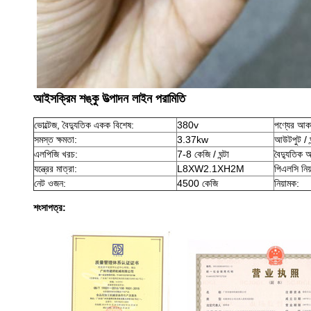
আইসক্রিম শঙ্কু উত্পাদন লাইন
পরামিতি
ভোল্টেজ, বৈদ্যুতিক একক বিশেষ:
380v
পণ্যের আক
সমস্ত ক্ষমতা:
3.37kw
আউটপুট / ঘন
এলপিজি খরচ:
7-8 কেজি / ঘন্টা
বৈদ্যুতিক আ
যন্ত্রের মাত্রা:
L8XW2.1XH2M
পিএলসি নিয
নেট ওজন:
4500 কেজি
নিয়ামক:
শংসাপত্র: