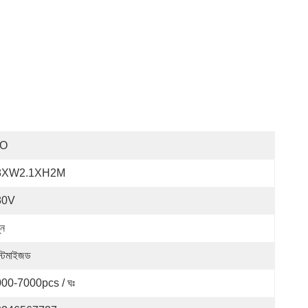
SO
8XW2.1XH2M
80V
ুন
স্টমাইজড
00-7000pcs / ঘঃ