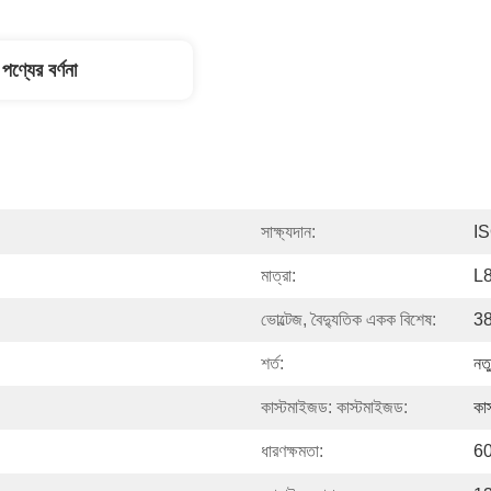
পণ্যের বর্ণনা
সাক্ষ্যদান:
I
মাত্রা:
L
ভোল্টেজ, বৈদ্যুতিক একক বিশেষ:
3
শর্ত:
নত
কাস্টমাইজড: কাস্টমাইজড:
কা
ধারণক্ষমতা:
60