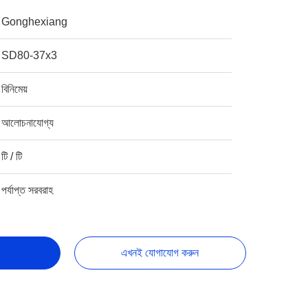
Gonghexiang
SD80-37x3
বিনিমেয়
আলোচনাযোগ্য
টি / টি
পর্যাপ্ত সরবরাহ
এখনই যোগাযোগ করুন