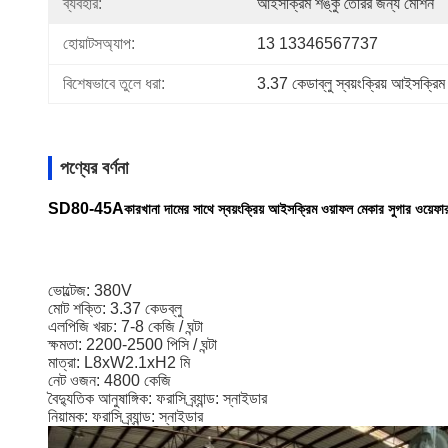
ব্যবহার:
আইসক্রিম শঙ্কু তৈরির জন্য মেশিন
হোয়াটসঅ্যাপ:
13 13346567737
বিশেষভাবে তুলে ধরা:
3.37 কেডাব্লু স্বয়ংক্রিয় আইসক্রিম
পণ্যের বর্ণনা
SD80-45A
কারখানা দামের সাথে স্বয়ংক্রিয় আইসক্রিম ওয়াফল মেকার সুগার ওয়েফ
ভোল্টেজ: 380V
মোট শক্তি: 3.37 কেডব্লু
এলপিজি খরচ: 7-8 কেজি / ঘন্টা
ক্ষমতা: 2200-2500 পিসি / ঘন্টা
মাত্রা: L8xW2.1xH2 মি
নেট ওজন: 4800 কেজি
বৈদ্যুতিক আনুষাঙ্গিক: ফরাসি ব্র্যান্ড: স্নাইডার
নিয়ামক: ফরাসি ব্র্যান্ড: স্নাইডার