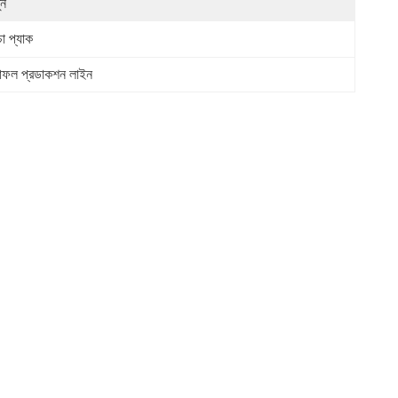
ুন
চা প্যাক
াফল প্রডাকশন লাইন