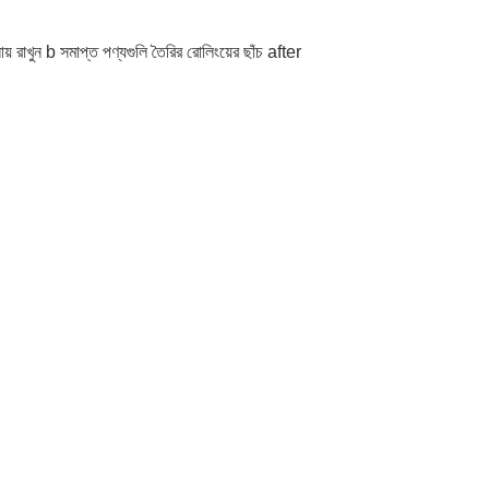
ায় রাখুন b সমাপ্ত পণ্যগুলি তৈরির রোলিংয়ের ছাঁচ after