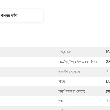
পণ্যের বর্ণনা
সাক্ষ্যদান:
I
ভোল্টেজ, বৈদ্যুতিক একক বিশেষ:
3
এলপিজির ব্যবহার:
7-
মাত্রা:
L
অ্যাপ্লিকেশন ক্ষেত্র:
স্ন
পাটা:
1 