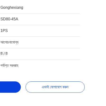
Gonghexiang
SD80-45A
1PS
আলোচনাযোগ্য
টি / টি
পর্যাপ্ত সরবরাহ
এখনই যোগাযোগ করুন