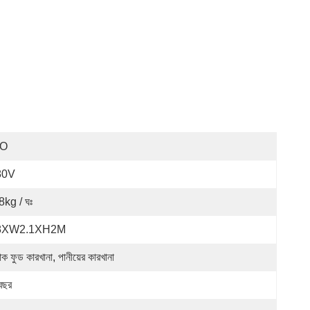
SO
80V
8kg / ঘঃ
8XW2.1XH2M
্যাক ফুড কারখানা, পানীয়ের কারখানা
বছর