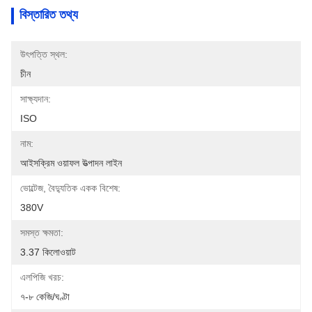
বিস্তারিত তথ্য
উৎপত্তি স্থল:
চীন
সাক্ষ্যদান:
ISO
নাম:
আইসক্রিম ওয়াফল উত্পাদন লাইন
ভোল্টেজ, বৈদ্যুতিক একক বিশেষ:
380V
সমস্ত ক্ষমতা:
3.37 কিলোওয়াট
এলপিজি খরচ:
৭-৮ কেজি/ঘণ্টা