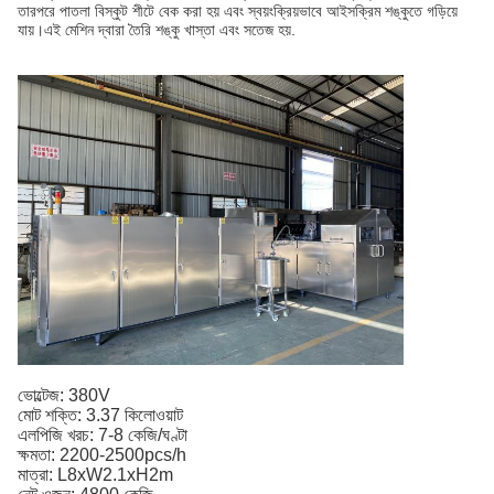
তারপরে পাতলা বিস্কুট শীটে বেক করা হয় এবং স্বয়ংক্রিয়ভাবে আইসক্রিম শঙ্কুতে গড়িয়ে
যায়।এই মেশিন দ্বারা তৈরি শঙ্কু খাস্তা এবং সতেজ হয়.
ভোল্টেজ: 380V
মোট শক্তি: 3.37 কিলোওয়াট
এলপিজি খরচ: 7-8 কেজি/ঘণ্টা
ক্ষমতা: 2200-2500pcs/h
মাত্রা: L8xW2.1xH2m