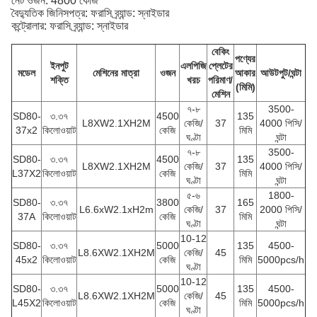
নেট ওজন: 4800 কেজি
বৈদ্যুতিক জিনিসপত্র: ফরাসি ব্র্যান্ড: স্নাইডার
কন্ট্রোলার: ফরাসি ব্র্যান্ড: স্নাইডার
বেকিং
পণ্যের
ইনপুট
এলপিজি
প্লেটের
মডেল
মেশিনের মাত্রা
ওজন
আকার
আউটপুট/ঘন্টা
শক্তি
খরচ
পরিমাণ/
(মিমি)
মেশিন
৭-৮
3500-
SD80-
৩.৩৭
4500
135
L8XW2.1XH2M
কেজি/
37
4000 পিসি/
37x2
কিলোওয়াট
কেজি
মিমি
ঘণ্টা
ঘন্টা
৭-৮
3500-
SD80-
৩.৩৭
4500
135
L8XW2.1XH2M
কেজি/
37
4000 পিসি/
L37X2
কিলোওয়াট
কেজি
মিমি
ঘণ্টা
ঘন্টা
৫-৬
1800-
SD80-
৩.৩৭
3800
165
L6.6xW2.1xH2m
কেজি/
37
2000 পিসি/
37A
কিলোওয়াট
কেজি
মিমি
ঘণ্টা
ঘন্টা
10-12
SD80-
৩.৩৭
5000
135
4500-
L8.6XW2.1XH2M
কেজি/
45
45x2
কিলোওয়াট
কেজি
মিমি
5000pcs/h
ঘণ্টা
10-12
SD80-
৩.৩৭
5000
135
4500-
L8.6XW2.1XH2M
কেজি/
45
L45X2
কিলোওয়াট
কেজি
মিমি
5000pcs/h
ঘণ্টা