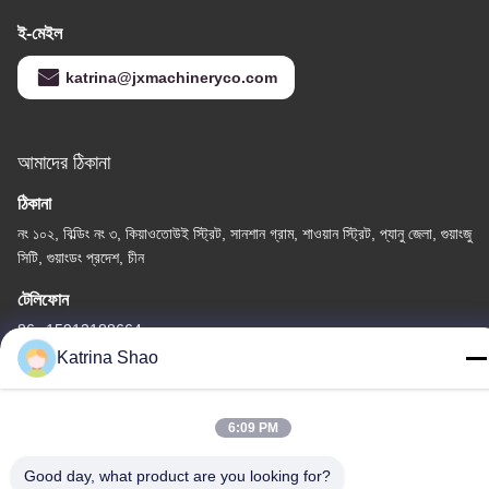
ই-মেইল
katrina@jxmachineryco.com
আমাদের ঠিকানা
ঠিকানা
নং ১০২, বিল্ডিং নং ৩, কিয়াওতোউই স্ট্রিট, সানশান গ্রাম, শাওয়ান স্ট্রিট, প্যানু জেলা, গুয়াংজু
সিটি, গুয়াংডং প্রদেশ, চীন
টেলিফোন
86--15913188664
Katrina Shao
6:09 PM
গোপনীয়তা নীতি
|
সাইট ম্যাপ
Good day, what product are you looking for?