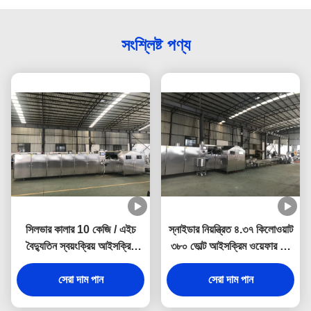
সংশ্লিষ্ট পণ্য
সিলভার কালার 10 কেজি / এইচ
স্নাইডার নিয়ন্ত্রিত ৪.৩৭ কিলোওয়াট
বৈদ্যুতিন স্বয়ংক্রিয় আইসক্রিম
৩৮০ ভোল্ট আইসক্রিম ওয়েফার কন
শঙ্কু মেশিন
মেশিন
সেরা দাম পান
সেরা দাম পান