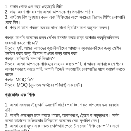
1. চালান থেকে এক বছর ওয়্যারেন্টি নীতি
2. ভাঙা অংশ পাওয়ার পর আমরা আপনাকে প্রতিস্থাপন পাঠাব
3. কাস্টমস রিশ মূল্যায়ন করুন এবং শিপিংয়ের আগে সবচেয়ে নিরাপদ শিপিং কোম্পানি
বেছে নিন।
4. পণ্য না আসা পর্যন্ত সময়ের সাথে সাথে স্ট্যাটাস আপ অনুসরণ করুন।
প্রশ্ন: আপনি আমাদের জন্য মেশিন ইনস্টল করার জন্য আপনার প্রযুক্তিবিদদের
ব্যবস্থা করতে পারেন?
উত্তর: হ্যাঁ, আমরা আমাদের প্রকৌশলীদের আমাদের ব্যবহারকারীদের জন্য মেশিন
ইনস্টল করার জন্য বিদেশে যাওয়ার জন্য বরাদ্দ করব।
প্রশ্ন: ডেলিভারি সম্পর্কে কিভাবে?
উত্তর: আমরা আপনাকে পরিবহনে সাহায্য করতে পারি, বা আমরা আপনাকে মেশিনের
আকার সরবরাহ করতে পারি, আপনি নিজেই ফরওয়ার্ডিং কোম্পানির সাথে পরামর্শ করতে
পারেন।
প্রশ্ন: MOQ কি?
উত্তর: MOQ (ন্যূনতম অর্ডারের পরিমাণ) এক সেট।
প্যাকেজিং এবং শিপিং
1. আমরা সবসময় স্ট্যান্ডার্ড এক্সপোর্ট কাঠের প্যাকিং, শক্ত কাগজের বাক্স ব্যবহার
করি।
2. আপনি এক্সপ্রেস চয়ন করতে পারেন, আকাশপথে, ট্রেনে বা সমুদ্রপথে। সর্বদা
আমরা আমাদের অভিজ্ঞতার ভিত্তিতে আমাদের সেরা সুপারিশ দেব।
3. আমরা সেরা মূল্য এবং দ্রুত ডেলিভারি পেতে চীন সেরা শিপিং কোম্পানির সাথে