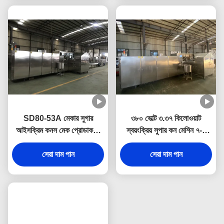
SD80-53A মেকার সুগার
৩৮০ ভোল্ট ৩.৩৭ কিলোওয়াট
আইসক্রিম কনস মেক প্রোডাকশন
স্বয়ংক্রিয় সুপার কন মেশিন ৭-৮
লাইন 8-10kg/h এলপিজি খরচ
কেজি/ঘন্টা এলপিজি খরচ করে
সেরা দাম পান
সেরা দাম পান