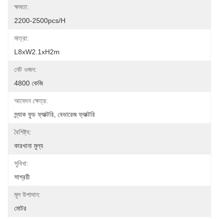
ক্ষমতা:
2200-2500pcs/h
মাত্রা:
L8xW2.1xH2m
নেট ওজন:
4800 কেজি
আবেদন ক্ষেত্র:
স্ন্যাক ফুড ফ্যাক্টরি, বেভারেজ ফ্যাক্টরি
বৈশিষ্ট্য:
কারখানা মুল্য
সুবিধা:
সাশ্রয়ী
মূল উপাদান:
মোটর