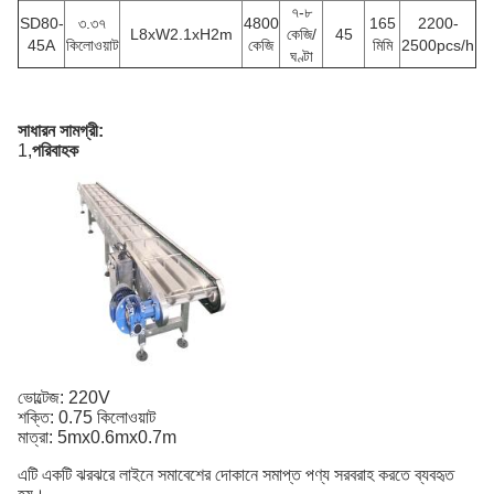
৭-৮
SD80-
৩.৩৭
4800
165
2200-
L8xW2.1xH2m
কেজি/
45
45A
কিলোওয়াট
কেজি
মিমি
2500pcs/h
ঘণ্টা
সাধারন সামগ্রী:
1,
পরিবাহক
ভোল্টেজ: 220V
শক্তি: 0.75 কিলোওয়াট
মাত্রা: 5mx0.6mx0.7m
এটি একটি ঝরঝরে লাইনে সমাবেশের দোকানে সমাপ্ত পণ্য সরবরাহ করতে ব্যবহৃত