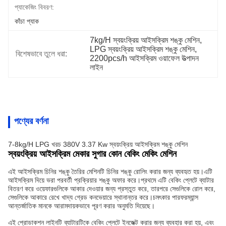
প্যাকেজিং বিবরণ:
কাঁচা প্যাক
7kg/H স্বয়ংক্রিয় আইসক্রিম শঙ্কু মেশিন
, 
LPG স্বয়ংক্রিয় আইসক্রিম শঙ্কু মেশিন
, 
বিশেষভাবে তুলে ধরা:
2200pcs/h আইসক্রিম ওয়াফেল উত্পাদন 
লাইন
পণ্যের বর্ণনা
7-8kg/H LPG খরচ 380V 3.37 Kw স্বয়ংক্রিয় আইসক্রিম শঙ্কু মেশিন
স্বয়ংক্রিয় আইসক্রিম মেকার সুগার কোন বেকিং মেকিং মেশিন
এই আইসক্রিম চিনির শঙ্কু তৈরির মেশিনটি চিনির শঙ্কু রোলিং করার জন্য ব্যবহৃত হয়।এটি
আইসক্রিম দিয়ে ভরা পরবর্তী প্রক্রিয়ার শঙ্কু অফার করে।প্রথমে এটি বেকিং প্লেটে ব্যাটার
বিতরণ করে ওয়েফারগুলিকে আকার দেওয়ার জন্য প্রস্তুত করে, তারপরে সেগুলিকে রোল করে,
সেগুলিকে আকারে রেখে খাদ্য গ্রেড কনভেয়ারে স্থানান্তর করে।চমৎকার পারফরম্যান্স
আন্তর্জাতিক মানকে আরামদায়কভাবে পূরণ করার অনুমতি দিয়েছে।
এই প্রোডাকশন লাইনটি ব্যাটারটিকে বেকিং প্লেটে ইনজেক্ট করার জন্য ব্যবহার করা হয়, এবং