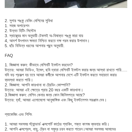
2. সুগার শঙ্কু বেকিং মেশিনের সুবিধা
1. সহজ অপারেশন
2. উন্নত হিটিং সিস্টেম
3. স্বাস্থ্যের মান অনুযায়ী টেকসই অ-বিষাক্ত শঙ্কু মারা যায়
4, আদর্শ উৎপাদন ক্ষমতা নিশ্চিত করতে দক্ষ গরম করার উপাদান।
5. ছাঁচ বিভিন্ন ধরনের আপনার পছন্দ অনুযায়ী.
FAQ
1. জিজ্ঞাসা করুন: কীভাবে মেশিনটি ইনস্টল করবেন?
উত্তর: আমরা ভিডিও, ইমেল, ছবি দ্বারা মেশিনটি ইনস্টল করার জন্য আস্থা রাখতে পারি.....
যদি বড় প্রকল্প হয় তবে আমরা কর্মীকে আপনার দেশে এটি ইনস্টল করতে সহায়তা করার
ব্যবস্থা করতে পারি।
2. জিজ্ঞাসা: আপনি কারখানা বা ট্রেডিং কোম্পানি?
উত্তর: আমরা এই ক্ষেত্রে প্রায় 20 বছর একটি কারখানা।
3.
জিজ্ঞাসা করুন: মেশিন কেনার জন্য কোন জিনিসপত্র আছে?
উত্তর: হ্যাঁ, আমরা এলোমেলো আনুষাঙ্গিক এবং কিছু ইনস্টলেশন সরঞ্জাম দেব।
প্যাকেজিং এবং শিপিং
1. আমরা সবসময় স্ট্যান্ডার্ড এক্সপোর্ট কাঠের প্যাকিং, শক্ত কাগজ ব্যবহার করি।
2. আপনি এক্সপ্রেস, বায়ু, ট্রেন বা সমুদ্র চয়ন করতে পারেন।আমরা সবসময় আমাদের