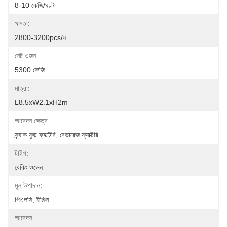
8-10 কেজি/ঘণ্টা
ক্ষমতা:
2800-3200pcs/ঘ
নেট ওজন:
5300 কেজি
মাত্রা:
L8.5xW2.1xH2m
আবেদন ক্ষেত্র:
স্ন্যাক ফুড ফ্যাক্টরি, বেভারেজ ফ্যাক্টরি
টাইপ:
বেকিং ওভেন
মূল উপাদান:
পিএলসি, ইঞ্জিন
আবেদন: