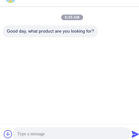
86--15913188664
6:45 AM
Good day, what product are you looking for?
গোপনীয়তা নীতি
|
সাইট ম্যাপ
চীন ভালো গুণমান আইস ক্রিম শঙ্কু বেকিং মেশিন সরবরাহকারী। কপিরাইট © -2026
Guang Zhou Jian Xiang Machinery Co. LTD . সব সমস্ত অধিকার
সংরক্ষিত।