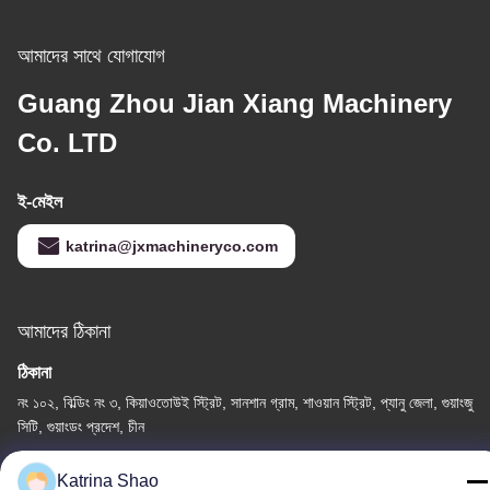
আমাদের সাথে যোগাযোগ
Guang Zhou Jian Xiang Machinery
Co. LTD
ই-মেইল
katrina@jxmachineryco.com
আমাদের ঠিকানা
ঠিকানা
নং ১০২, বিল্ডিং নং ৩, কিয়াওতোউই স্ট্রিট, সানশান গ্রাম, শাওয়ান স্ট্রিট, প্যানু জেলা, গুয়াংজু
সিটি, গুয়াংডং প্রদেশ, চীন
টেলিফোন
Katrina Shao