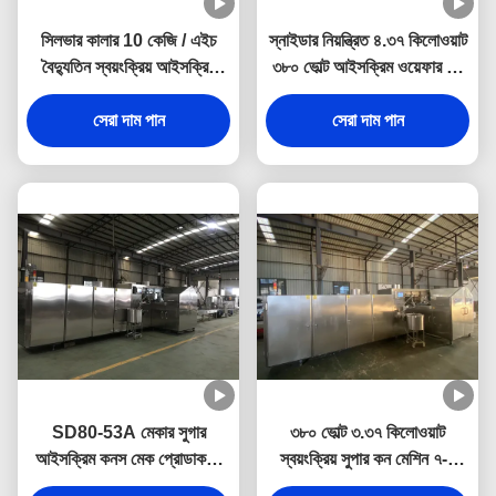
সিলভার কালার 10 কেজি / এইচ
স্নাইডার নিয়ন্ত্রিত ৪.৩৭ কিলোওয়াট
বৈদ্যুতিন স্বয়ংক্রিয় আইসক্রিম
৩৮০ ভোল্ট আইসক্রিম ওয়েফার কন
শঙ্কু মেশিন
মেশিন
সেরা দাম পান
সেরা দাম পান
SD80-53A মেকার সুগার
৩৮০ ভোল্ট ৩.৩৭ কিলোওয়াট
আইসক্রিম কনস মেক প্রোডাকশন
স্বয়ংক্রিয় সুপার কন মেশিন ৭-৮
লাইন 8-10kg/h এলপিজি খরচ
কেজি/ঘন্টা এলপিজি খরচ করে