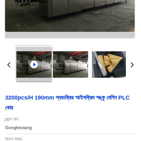
3200pcs/H 190mm স্বয়ংক্রিয় আইসক্রিম শঙ্কু মেশিন PLC
কোর
ব্র্যান্ড নাম:
Gonghexiang
মডেল নম্বর: