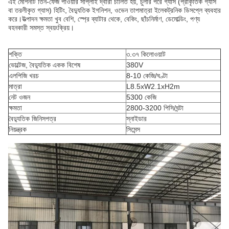
এই মেশিনটি তিন-ফেজ পাওয়ার সাপ্লাই দ্বারা চালিত হয়, চুলার পরে গ্যাস (প্রাকৃতিক গ্যাস
বা তরলীকৃত গ্যাস) হিটিং, বৈদ্যুতিক ইগনিশন, ওভেন তাপমাত্রা ইলেকট্রনিক ডিসপ্লে ব্যবহার
করে।উত্পাদন ক্ষমতা খুব বেশি, স্প্রে ব্যাটার থেকে, বেকিং, ছাঁচনির্মাণ, ডেমোল্ডিং, পণ্য
বহনকারী সমস্ত স্বয়ংক্রিয়।
শক্তি
৩.৩৭ কিলোওয়াট
ভোল্টেজ, বৈদ্যুতিক একক বিশেষ
380V
এলপিজি খরচ
8-10 কেজি/ঘণ্টা
মাত্রা
L8.5xW2.1xH2m
নেট ওজন
5300 কেজি
ক্ষমতা
2800-3200 পিসি/ঘন্টা
বৈদ্যুতিক জিনিসপত্র
স্নাইডার
নিয়ন্ত্রক
সিমেন্স