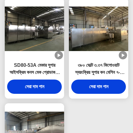
SD80-53A মেকার সুগার
৩৮০ ভোল্ট ৩.৩৭ কিলোওয়াট
আইসক্রিম কনস মেক প্রোডাকশন
স্বয়ংক্রিয় সুপার কন মেশিন ৭-৮
লাইন 8-10kg/h এলপিজি খরচ
কেজি/ঘন্টা এলপিজি খরচ করে
সেরা দাম পান
সেরা দাম পান