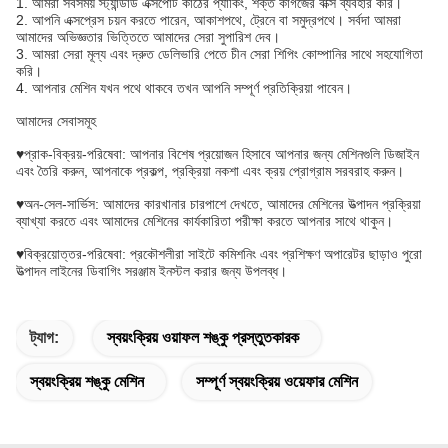
1. আমরা সবসময় স্ট্যান্ডার্ড এক্সপোর্ট কাঠের প্যাকিং, শক্ত কাগজের বাক্স ব্যবহার করি।
2. আপনি এক্সপ্রেস চয়ন করতে পারেন, আকাশপথে, ট্রেনে বা সমুদ্রপথে। সর্বদা আমরা
আমাদের অভিজ্ঞতার ভিত্তিতে আমাদের সেরা সুপারিশ দেব।
3. আমরা সেরা মূল্য এবং দ্রুত ডেলিভারি পেতে চীন সেরা শিপিং কোম্পানির সাথে সহযোগিতা
করি।
4. আপনার মেশিন যখন পথে থাকবে তখন আপনি সম্পূর্ণ প্রতিক্রিয়া পাবেন।
আমাদের সেবাসমূহ
♥প্রাক-বিক্রয়-পরিষেবা: আপনার বিশেষ প্রয়োজন হিসাবে আপনার জন্য মেশিনগুলি ডিজাইন
এবং তৈরি করুন, আপনাকে প্রকল্প, প্রক্রিয়া নকশা এবং ক্রয় প্রোগ্রাম সরবরাহ করুন।
♥অন-সেল-সার্ভিস: আমাদের কারখানার চারপাশে দেখতে, আমাদের মেশিনের উত্পাদন প্রক্রিয়া
ব্যাখ্যা করতে এবং আমাদের মেশিনের কার্যকারিতা পরীক্ষা করতে আপনার সাথে থাকুন।
♥বিক্রয়োত্তর-পরিষেবা: প্রকৌশলীরা সাইটে কমিশনিং এবং প্রশিক্ষণ অপারেটর ছাড়াও পুরো
উত্পাদন লাইনের ডিবাগিং সরঞ্জাম ইনস্টল করার জন্য উপলব্ধ।
ট্যাগ:
স্বয়ংক্রিয় ওয়াফল শঙ্কু প্রস্তুতকারক
স্বয়ংক্রিয় শঙ্কু মেশিন
সম্পূর্ণ স্বয়ংক্রিয় ওয়েফার মেশিন