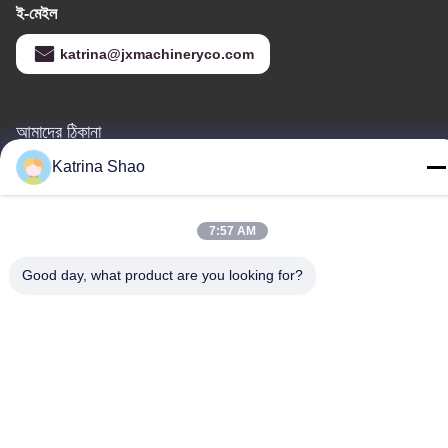
ই-মেইল
katrina@jxmachineryco.com
আমাদের ঠিকানা
Katrina Shao
ঠিকানা
নং ১০২, বিল্ডিং নং ৩, কিয়াওতোউই স্ট্রিট, সানশান গ্রাম, শাওয়ান স্ট্রিট, প্যানু জেলা, গুয়াংজু
সিটি, গুয়াংডং প্রদেশ, চীন
7:57 AM
টেলিফোন
Good day, what product are you looking for?
86--15913188664
গোপনীয়তা নীতি
|
সাইট ম্যাপ
চীন ভালো গুণমান আইস ক্রিম শঙ্কু বেকিং মেশিন সরবরাহকারী। কপিরাইট © -2026