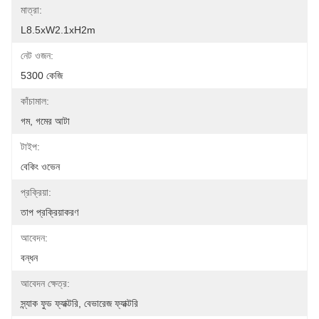
মাত্রা:
L8.5xW2.1xH2m
নেট ওজন:
5300 কেজি
কাঁচামাল:
গম, গমের আটা
টাইপ:
বেকিং ওভেন
প্রক্রিয়া:
তাপ প্রক্রিয়াকরণ
আবেদন:
বন্ধন
আবেদন ক্ষেত্র:
স্ন্যাক ফুড ফ্যাক্টরি, বেভারেজ ফ্যাক্টরি