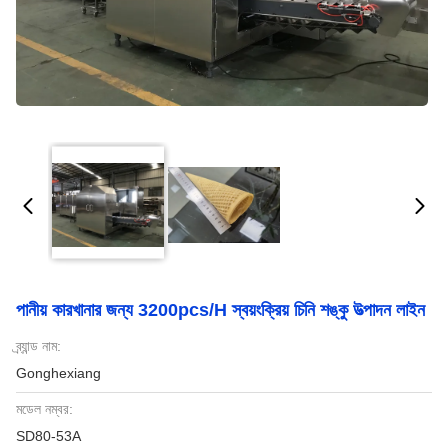
পানীয় কারখানার জন্য 3200pcs/H স্বয়ংক্রিয় চিনি শঙ্কু উত্পাদন লাইন
ব্র্যান্ড নাম:
Gonghexiang
মডেল নম্বর:
SD80-53A