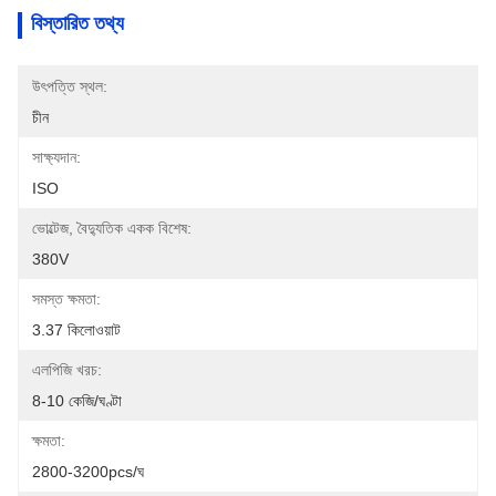
বিস্তারিত তথ্য
উৎপত্তি স্থল:
চীন
সাক্ষ্যদান:
ISO
ভোল্টেজ, বৈদ্যুতিক একক বিশেষ:
380V
সমস্ত ক্ষমতা:
3.37 কিলোওয়াট
এলপিজি খরচ:
8-10 কেজি/ঘণ্টা
ক্ষমতা:
2800-3200pcs/ঘ