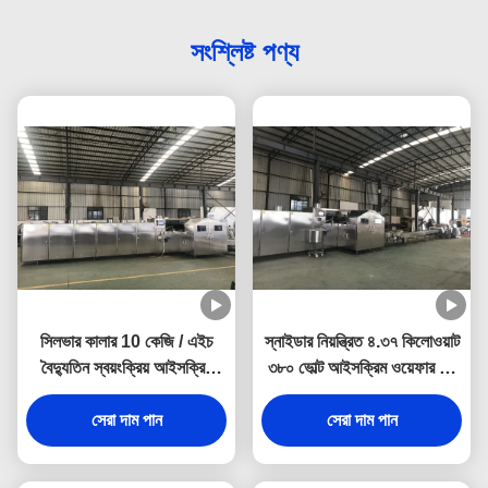
সংশ্লিষ্ট পণ্য
সিলভার কালার 10 কেজি / এইচ
স্নাইডার নিয়ন্ত্রিত ৪.৩৭ কিলোওয়াট
বৈদ্যুতিন স্বয়ংক্রিয় আইসক্রিম
৩৮০ ভোল্ট আইসক্রিম ওয়েফার কন
শঙ্কু মেশিন
মেশিন
সেরা দাম পান
সেরা দাম পান