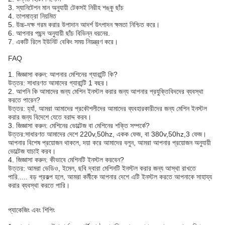
3. স্যানিটেশন মান অনুযায়ী টেকসই নিরীহ শঙ্কু ছাঁচ
4. তাপমাত্রা নিয়মিত
5. উচ্চ-দক্ষ গরম করার উপাদান আদর্শ উৎপাদন ক্ষমতা নিশ্চিত করে।
6. আপনার পছন্দ অনুযায়ী ছাঁচ বিভিন্ন ধরনের.
7. একটি রিলে ইউনিট বেকিং সময় নিয়ন্ত্রণ করে।
FAQ
1. জিজ্ঞাসা করুন: আপনার মেশিনের গ্যারান্টি কি?
উত্তর: সাধারণত আমাদের গ্যারান্টি 1 বছর।
2. আপনি কি আমাদের জন্য মেশিন ইনস্টল করার জন্য আপনার প্রযুক্তিবিদদের ব্যবস্থা
করতে পারেন?
উত্তর: হ্যাঁ, আমরা আমাদের প্রকৌশলীদের আমাদের ব্যবহারকারীদের জন্য মেশিন ইনস্টল
করার জন্য বিদেশে যেতে বরাদ্দ করব।
3. জিজ্ঞাসা করুন: মেশিনের ভোল্টেজ বা মেশিনের শক্তি সম্পর্কে?
উত্তর:সাধারণত আমাদের দেশে 220v,50hz, একক ফেজ, বা 380v,50hz,3 ফেজ।
আপনার বিশেষ প্রয়োজন থাকলে, দয়া করে আমাদের বলুন, আমরা আপনার প্রয়োজন অনুযায়ী
ভোল্টেজ যাচাই করব।
4. জিজ্ঞাসা করুন: কীভাবে মেশিনটি ইনস্টল করবেন?
উত্তর: আমরা ভেডিও, ইমেল, ছবি দ্বারা মেশিনটি ইনস্টল করার জন্য আস্থা রাখতে
পারি..... বড় প্রকল্প হলে, আমরা কর্মীকে আপনার দেশে এটি ইনস্টল করতে আপনাকে সাহায্য
করার ব্যবস্থা করতে পারি।
প্যাকেজিং এবং শিপিং