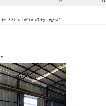
টাইপ:
বে
মেশিন
, 
3.37kw স্বয়ংক্রিয় আইসক্রিম শঙ্কু মেশিন
শিন