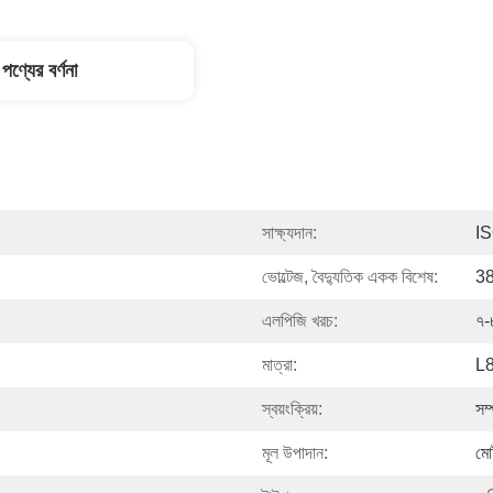
পণ্যের বর্ণনা
সাক্ষ্যদান:
I
ভোল্টেজ, বৈদ্যুতিক একক বিশেষ:
3
এলপিজি খরচ:
৭-
মাত্রা:
L
স্বয়ংক্রিয়:
সম্
মূল উপাদান:
মো