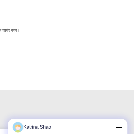
জ যাচাই করব।
Katrina Shao