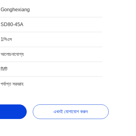
Gonghexiang
SD80-45A
1পিএস
আলোচনাযোগ্য
টি/টি
পর্যাপ্ত সরবরাহ
এখনই যোগাযোগ করুন