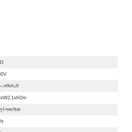
SO
80V
৮ কেজি/ঘণ্টা
8xW2.1xH2m
পূর্ণ-স্বয়ংক্রিয়
টর