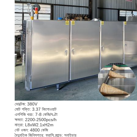
ভোল্টেজ: 380V
মোট শক্তি: 3.37 কিলোওয়াট
এলপিজি খরচ: 7-8 কেজি/ঘণ্টা
ক্ষমতা: 2200-2500pcs/h
মাত্রা: L8xW2.1xH2m
নেট ওজন: 4800 কেজি
বৈদ্যুতিক জিনিসপত্র: ফরাসি ব্র্যান্ড: স্নাইডার