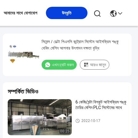
উদ্ধৃতি
আমাদের সাথে যোগাযোগ
সিমেন্স / ডেল্টা পিএলসি কন্ট্রোল সিস্টেম আইসক্রিম শঙ্কু
বেকিং মেশিন আপনার উৎপাদন দক্ষতা বৃদ্ধি
এখন চ্যাট করুন
আরও জানুন
সম্পর্কিত ভিডিও
6 কেজি/ঘন্টা বিস্কুট আইসক্রিম শঙ্কু
তৈরির মেশিন PLC সিস্টেমের সাথে
আইসক্রীম শঙ্কু মেশিন তৈরীর
2022-10-17
00:25