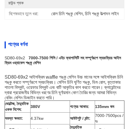
রাউন্ড প্যাক
বিশেষভাবে তুলে ধরা:
রোল চিনি শঙ্কু মেশিন
, 
চিনি শঙ্কু উত্পাদন লাইন
পণ্যের বর্ণনা
SD80-69x2
7000-7500 পিসি / এইচ ক্যাপাসিটি সহ সম্পূর্ণরূপে স্বয়ংক্রিয় আইস
ক্রিম ওয়্যাফেল শঙ্কু মেশিন
SD80-69x2 আইসক্রিম waffle শঙ্কু মেশিন উচ্চ মানের সঙ্গে আইসক্রিম চিনি
শঙ্কু করতে সম্পূর্ণরূপে স্বয়ংক্রিয়।
মেশিন চিনি ঘূর্ণিত শঙ্কু, ডিম রোল, বৃত্তাকার
পাতলা বিস্কুট, ওয়েফার বিস্কুট এবং বাটি আকৃতির কাপ করতে পারেন।
ক্লায়েন্টদের
দ্বারা প্রয়োজনীয় বিভিন্ন ধরণের চিনি ঘূর্ণায়মান কোণ তৈরির জন্য আমরা বিভিন্ন
বেকিং মেশিন ডিজাইন করতে পারি।
ভোল্টেজ, বৈদ্যুতিক
380V
পণ্যের আকার:
135mm কম
একক বিশেষ:
7000-7500pcs /
সমস্ত ক্ষমতা:
4.37kw
আউটপুট / ঘন্টা:
ঘঃ
বৈদ্যুতিক