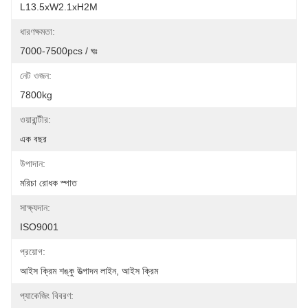
L13.5xW2.1xH2M
ধারণক্ষমতা:
7000-7500pcs / ঘঃ
নেট ওজন:
7800kg
ওয়ারান্টীর:
এক বছর
উপাদান:
মরিচা রোধক স্পাত
সাক্ষ্যদান:
ISO9001
প্রয়োগ:
আইস ক্রিম শঙ্কু উত্পাদন লাইন, আইস ক্রিম
প্যাকেজিং বিবরণ: