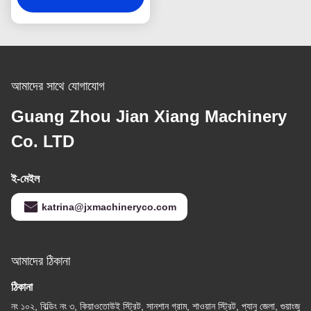
আমাদের সাথে যোগাযোগ
Guang Zhou Jian Xiang Machinery
Co. LTD
ই-মেইল
katrina@jxmachineryco.com
আমাদের ঠিকানা
ঠিকানা
নং ১০২, বিল্ডিং নং ৩, কিয়াওতোউই স্ট্রিট, সানশান গ্রাম, শাওয়ান স্ট্রিট, প্যানু জেলা, গুয়াংজু