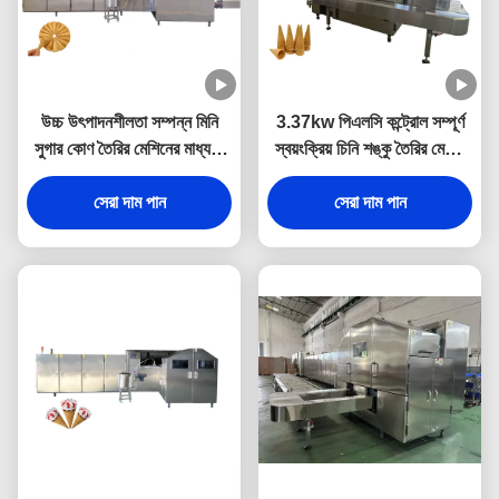
উচ্চ উৎপাদনশীলতা সম্পন্ন মিনি
3.37kw পিএলসি কন্ট্রোল সম্পূর্ণ
সুগার কোণ তৈরির মেশিনের মাধ্যমে
স্বয়ংক্রিয় চিনি শঙ্কু তৈরির মেশিন
আপনার উৎপাদন বৃদ্ধি করুন
304 স্টেইনলেস স্টীল
সেরা দাম পান
সেরা দাম পান