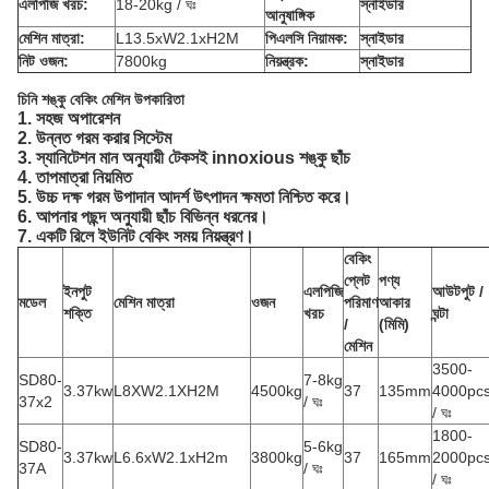
এলপিজি খরচ:
18-20kg / ঘঃ
স্নাইডার
আনুষাঙ্গিক
মেশিন মাত্রা:
L13.5xW2.1xH2M
পিএলসি নিয়ামক:
স্নাইডার
নিট ওজন:
7800kg
নিয়ন্ত্রক:
স্নাইডার
চিনি শঙ্কু বেকিং মেশিন উপকারিতা
1. সহজ অপারেশন
2. উন্নত গরম করার সিস্টেম
3. স্যানিটেশন মান অনুযায়ী টেকসই innoxious শঙ্কু ছাঁচ
4. তাপমাত্রা নিয়মিত
5. উচ্চ দক্ষ গরম উপাদান আদর্শ উৎপাদন ক্ষমতা নিশ্চিত করে।
6. আপনার পছন্দ অনুযায়ী ছাঁচ বিভিন্ন ধরনের।
7. একটি রিলে ইউনিট বেকিং সময় নিয়ন্ত্রণ।
বেকিং
প্লেট
পণ্য
ইনপুট
এলপিজি
আউটপুট /
মডেল
মেশিন মাত্রা
ওজন
পরিমাণ
আকার
শক্তি
খরচ
ঘন্টা
/
(মিমি)
মেশিন
3500-
SD80-
7-8kg
3.37kw
L8XW2.1XH2M
4500kg
37
135mm
4000pc
37x2
/ ঘঃ
/ ঘঃ
1800-
SD80-
5-6kg
3.37kw
L6.6xW2.1xH2m
3800kg
37
165mm
2000pc
37A
/ ঘঃ
/ ঘঃ