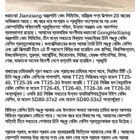
গুয়াংঝো Jianxiang যন্ত্রপাতি কোং লিমিটেড, যান্ত্রিক পণ্য উত্পাদন 20 বছরের
অভিজ্ঞতা আছে।
বহু বছর ধরে সংগ্রাম ও প্রযুক্তি সংশ্লেষণের পর এখন
কোম্পানিটির শক্তিশালী প্রযুক্তিগত শক্তি, উন্নত সরঞ্জাম এবং আদর্শগত
ব্যবস্থাপনা রয়েছে।
আমাদের ব্যবসায়িক অংশীদার গুয়াংঝো GongHeXiang
যন্ত্রপাতি কোং লিমিটেড, চীন মধ্যে সবচেয়ে বিখ্যাত স্বয়ংক্রিয় চিনি শঙ্কু বেকিং
মেশিন প্রস্তুতকারকের।
গুনহেক্সিয়াংয়ের জন্য আমরা তৈরি চিনি শঙ্কু বেকিং মেশিন
এবং বেল্ট মিক্সারটি চীনে ২0 টি প্রদেশে বিক্রি করা হয়েছিল এবং রাশিয়া, কিরগিজস্তান,
উজবেকিস্তান, তুরস্ক, আর্জেন্টিনা, ভিয়েতনাম, সিরিয়া, ফ্রেঞ্চ পলিনেশিয়া, মিশর,
পেরু, ভারতকে অনেক বিদেশী দেশে রপ্তানি করা হয়েছিল। প্রভৃতি
বাজারের চাহিদাগুলি পূরণ করতে এবং গ্রাহকের চাহিদার সাথে সাথে, নিয়মিত টিটি ২5
চিনি শঙ্কু বেকিং মেশিনের পাশাপাশি, আমরা TT25 সিরিজের নতুন মডেল TT25-
40, TT25-36 এবং TT25-30 উন্নত করেছি।
TT26 সিরিজ হল বৈদ্যুতিক
বেকিং মেশিন যা মডেল TT26-45, TT26-40, TT26-36 এবং TT26-30
অন্তর্ভুক্ত।
এসডি 80 সিরিজ সবচেয়ে উন্নত ক্যাটারপিলার ট্র্যাক টাইপ বেকিং
মেশিন, যা মডেল SD80-37x2 এবং মডেল SD80-53x2 অন্তর্ভুক্ত।
বিভিন্ন মেশিন চিনি শঙ্কু আকার এবং উৎপাদন ক্ষমতা আপনার চাহিদা জন্য আপনার
বিভিন্ন প্রয়োজন মেটাতে পারে।
অনেক বছর ধরে বিকাশের পর, আমাদের কোম্পানি
সত্যিই চীনে সবচেয়ে পেশাদার চিনি শঙ্কু বেকিং মেশিন প্রস্তুতকারক হয়ে উঠেছে।
গ্রাহক প্রথম, গুণমান প্রথম এবং ব্যবহারকারী ভিত্তিক আমাদের সেবা কী।
আমাদের
কোম্পানি সবসময় উচ্চ মানের পণ্য এবং ভাল সেবা সঙ্গে গ্রাহক প্রদান এবং আমরা