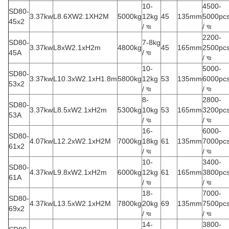
10-
4500-
SD80-
3.37kw
L8.6XW2.1XH2M
5000kg
12kg
45
135mm
5000pc
45x2
/ ঘঃ
/ ঘঃ
2200-
SD80-
7-8kg
3.37kw
L8xW2.1xH2m
4800kg
45
165mm
2500pc
45A
/ ঘঃ
/ ঘঃ
10-
5000-
SD80-
3.37kw
L10.3xW2.1xH1.8m
5800kg
12kg
53
135mm
6000pc
53x2
/ ঘঃ
/ ঘঃ
8-
2800-
SD80-
3.37kw
L8.5xW2.1xH2m
5300kg
10kg
53
165mm
3200pc
53A
/ ঘঃ
/ ঘঃ
16-
6000-
SD80-
4.07kw
L12.2xW2.1xH2M
7000kg
18kg
61
135mm
7000pc
61x2
/ ঘঃ
/ ঘঃ
10-
3400-
SD80-
4.37kw
L9.8xW2.1xH2m
6000kg
12kg
61
165mm
3800pc
61A
/ ঘঃ
/ ঘঃ
18-
7000-
SD80-
4.37kw
L13.5xW2.1xH2M
7800kg
20kg
69
135mm
7500pc
69x2
/ ঘঃ
/ ঘঃ
14-
3800-