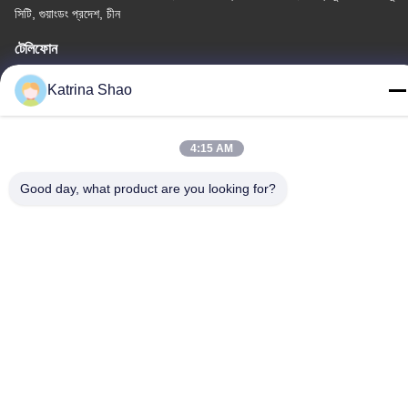
সিটি, গুয়াংডং প্রদেশ, চীন
টেলিফোন
86--15913188664
Katrina Shao
4:15 AM
গোপনীয়তা নীতি
|
সাইট ম্যাপ
Good day, what product are you looking for?
চীন ভালো গুণমান আইস ক্রিম শঙ্কু বেকিং মেশিন সরবরাহকারী। কপিরাইট © -2026
Guang Zhou Jian Xiang Machinery Co. LTD . সব সমস্ত অধিকার
সংরক্ষিত।