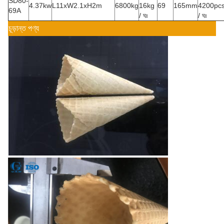
SD80-
4.37kw
L11xW2.1xH2m
6800kg
16kg
69
165mm
4200pc
69A
/ ঘঃ
/ ঘঃ
চূড়ান্ত পণ্য