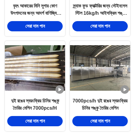
বৃহৎ আকারের মিনি সুগার কোণ
স্ন্যাক ফুড ফ্যাক্টরির জন্য স্টেইনলেস
উৎপাদনের জন্য আদর্শ বাণিজ্যিক
স্টিল 16kg/h আইসক্রিম শঙ্কু
সমাধান, পিএলসি ইস্ট কন্ট্রোল, প্রতি
উত্পাদন লাইন
সেরা দাম পান
সেরা দাম পান
ঘন্টায় ১১০০০ পিস উৎপাদন
দুই রঙের স্বয়ংক্রিয় চিনির শঙ্কু
7000pcs/h দুই রঙের স্বয়ংক্রিয়
তৈরির মেশিন 7000pcs/H
চিনির শঙ্কু তৈরির মেশিন
সেরা দাম পান
সেরা দাম পান