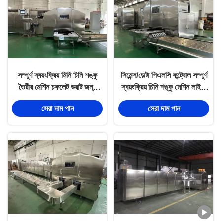
সম্পূর্ণ স্বয়ংক্রিয় মিনি চিনি শঙ্কু
সিমেন্স/ডেল্টা পিএলসি কন্ট্রোল সম্পূর্ণ
তৈরীর মেশিন চকলেট ভরাট জন্য
স্বয়ংক্রিয় চিনি শঙ্কু মেশিন লাইন,
প্রতি ঘন্টায় 10000pcs, চকলেট
304 স্টেইনলেস স্টীল নির্মাণ
সেরা দাম পান
সেরা দাম পান
+ বিস্কুট স্ন্যাকস ভরাট