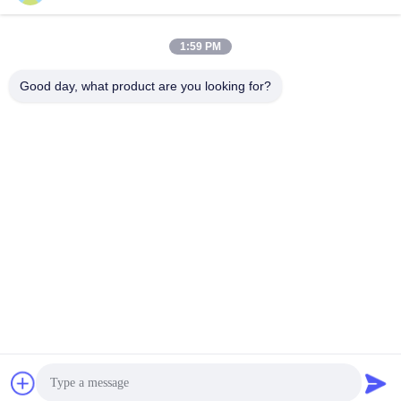
আমাদের ঠিকানা
1:59 PM
ঠিকানা
Good day, what product are you looking for?
নং ১০২, বিল্ডিং নং ৩, কিয়াওতোউই স্ট্রিট, সানশান গ্রাম, শাওয়ান স্ট্রিট, প্যানু জেলা, গুয়াংজু
সিটি, গুয়াংডং প্রদেশ, চীন
টেলিফোন
86--15913188664
গোপনীয়তা নীতি
|
সাইট ম্যাপ
চীন ভালো গুণমান আইস ক্রিম শঙ্কু বেকিং মেশিন সরবরাহকারী। কপিরাইট © -2026
Guang Zhou Jian Xiang Machinery Co. LTD . সব সমস্ত অধিকার
সংরক্ষিত।