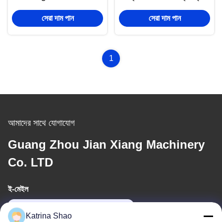
ওয়্যারেন্টি পরিচালনা
শঙ্কু sleeving ডিভাইস
সেরা দাম পান
সেরা দাম পান
1
আমাদের সাথে যোগাযোগ
Guang Zhou Jian Xiang Machinery
Co. LTD
ই-মেইল
katrina@jxmachineryco.com
Katrina Shao