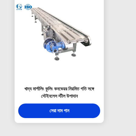
খাদ্য মার্শালিং কুলিং কনভেয়র নিয়মিত গতি সঙ্গে
স্টেইনলেস স্টীল উপাদান
সেরা দাম পান