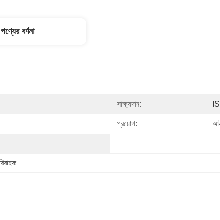
পণ্যের বর্ণনা
সাক্ষ্যদান:
I
প্রয়োগ:
আই
পরিবাহক