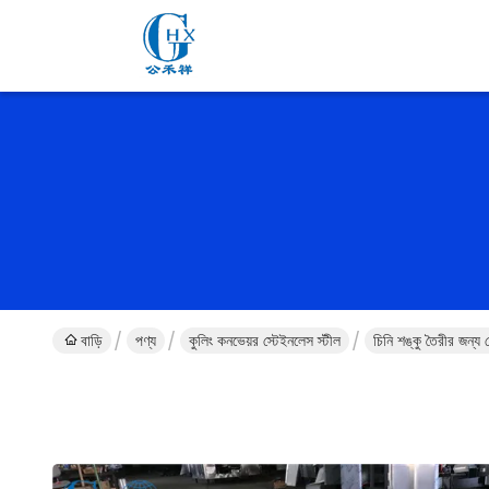
বাড়ি
পণ্য
কুলিং কনভেয়র স্টেইনলেস স্টীল
চিনি শঙ্কু তৈরীর জন্য 