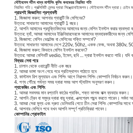
স্টেইনলেস স্টীল খাদ্য মার্শালিং কুলিং কনভেয়র নিয়মিত গতি
নিয়মিত গতি। প্রক্সিমিটি সেন্সর দ্বারা সিঙ্ক্রোনাইজেশন। স্টেইনলেস স্টীল দ্বারা। চেইন মসৃ
প্রায়শই জিজ্ঞাসিত প্রশ্নাবলী
1. জিজ্ঞাসা করুন: আপনার গ্যারান্টি কি মেশিনের?
উত্তর: সাধারণত আমাদের গ্যারান্টি 1 বছর।
2. আপনি আমাদের প্রযুক্তিবিদদের আমাদের জন্য মেশিন ইনস্টল করার ব্যবস্থা
উত্তর: হ্যাঁ, আমরা আমাদের ইঞ্জিনিয়ারদেরকে আমাদের ব্যবহারকারীদের জন্য মে
3. জিজ্ঞাসা: মেশিন ভোল্টেজ বা মেশিনের শক্তি সম্পর্কে?
উত্তর: সাধারণত আমাদের দেশে 220v, 50hz, একক ফেজ, অথবা 380v, 50hz, 
4. জিজ্ঞাসা করুন: কিভাবে মেশিন ইনস্টল করবেন?
উত্তর: আমরা মেশিনটি vedio, ইমেল, ছবি ... দ্বারা ইনস্টল করতে পারি। যদি
বিক্রয় সেবা পরে
1. চালান থেকে ওয়ারেন্টি নীতি এক বছর
2. আমরা ভাঙ্গা অংশ পেয়ে পরে প্রতিস্থাপন পাঠাতে হবে
3. কাস্টমস রিশ মূল্যায়ন এবং শিপিং আগে নিরাপদ শিপিং কোম্পানি নির্বাচন করুন।
4. পণ্য পৌঁছে পর্যন্ত সময় দ্বারা সময় আপ স্ট্যাটাস অনুসরণ করুন।
প্যাকেজিং এবং শিপিং
1. আমরা সবসময় মান রপ্তানি কাঠের প্যাকিং, শক্ত কাগজ বাক্স ব্যবহার করুন।
2. আপনি ট্রেন বা সমুদ্র দ্বারা বায়ু দ্বারা, এক্সপ্রেস পছন্দ করতে পারেন। সর
3. আমরা সেরা মূল্য এবং দ্রুত ডেলিভারি পেতে চীন সেরা শিপিং কোম্পানির সাথ
4. আপনার মেশিনে পথে যখন আপনি সম্পূর্ণ প্রতিক্রিয়া পাবেন।
কোম্পানির প্রোফাইল