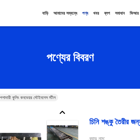
বাড়ি
আমাদের সম্বন্ধে
পণ্য
খবর
ব্লগ
সমাধান
ভিআর
পণ্যের বিবরণ
পেশাদারী কুলিং কনভেয়র স্টেইনলেস স্টীল
চিনি শঙ্কু তৈরীর জন
ব্র্যান্ড নাম: