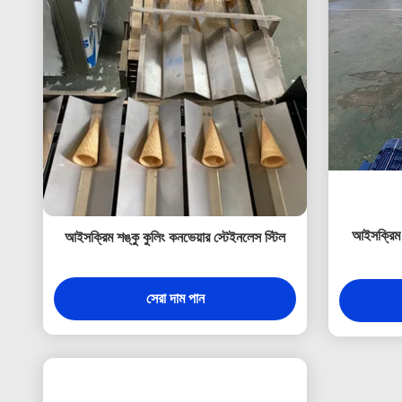
আইসক্রিম শ
আইসক্রিম শঙ্কু কুলিং কনভেয়ার স্টেইনলেস স্টিল
সেরা দাম পান