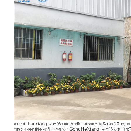
গুয়াংঝো Jianxiang যন্ত্রপাতি কোং লিমিটেড, যান্ত্রিক পণ্য উত্পাদন 20 বছর
আমাদের ব্যবসায়িক অংশীদার গুয়াংঝো GongHeXiang যন্ত্রপাতি কোং লিমিটেড, চ