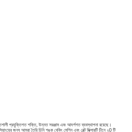
িশালী প্রযুক্তিগত শক্তি, উন্নত সরঞ্জাম এবং আদর্শগত ব্যবস্থাপনা রয়েছে।
্সিয়াংয়ের জন্য আমরা তৈরি চিনি শঙ্কু বেকিং মেশিন এবং বেল্ট মিক্সারটি চীনে ২0 টি