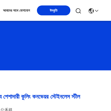
উদ্ধৃতি
আমাদের সাথে যোগাযোগ
্য পেশাদারী কুলিং কনভেয়র স্টেইনলেস স্টীল
公禾祥