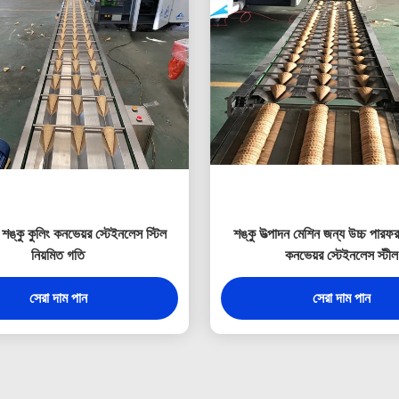
ঙ্কু কুলিং কনভেয়র স্টেইনলেস স্টিল
শঙ্কু উত্পাদন মেশিন জন্য উচ্চ পারফরম
নিয়মিত গতি
কনভেয়র স্টেইনলেস স্টীল
সেরা দাম পান
সেরা দাম পান