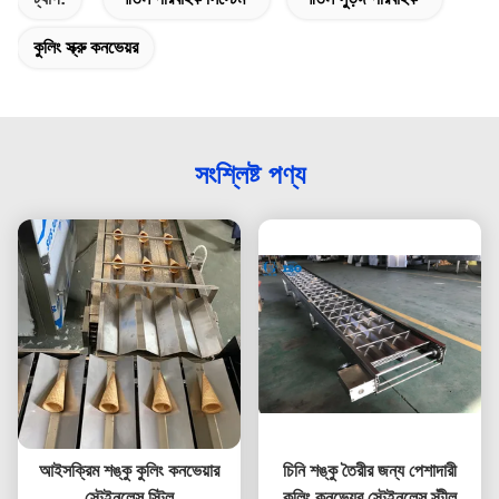
কুলিং স্ক্রু কনভেয়র
সংশ্লিষ্ট পণ্য
আইসক্রিম শঙ্কু কুলিং কনভেয়ার
চিনি শঙ্কু তৈরীর জন্য পেশাদারী
স্টেইনলেস স্টিল
কুলিং কনভেয়র স্টেইনলেস স্টীল