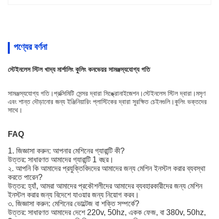
পণ্যের বর্ণনা
স্টেইনলেস স্টিল খাদ্য মার্শালিং কুলিং কনভেয়র সামঞ্জস্যযোগ্য গতি
সামঞ্জস্যযোগ্য গতি।প্রক্সিমিটি সেন্সর দ্বারা সিঙ্ক্রোনাইজেশন।স্টেইনলেস স্টিল দ্বারা।মসৃণ
এবং শান্ত দৌড়ানোর জন্য ইঞ্জিনিয়ারিং প্লাস্টিকের দ্বারা সুরক্ষিত চেইনগুলি।কুলিং ভক্তদের
সাথে।
FAQ
1. জিজ্ঞাসা করুন: আপনার মেশিনের গ্যারান্টি কী?
উত্তর: সাধারণত আমাদের গ্যারান্টি 1 বছর।
২. আপনি কি আমাদের প্রযুক্তিবিদদের আমাদের জন্য মেশিন ইনস্টল করার ব্যবস্থা
করতে পারেন?
উত্তর: হ্যাঁ, আমরা আমাদের প্রকৌশলীদের আমাদের ব্যবহারকারীদের জন্য মেশিন
ইনস্টল করার জন্য বিদেশে যাওয়ার জন্য নিয়োগ করব।
৩. জিজ্ঞাসা করুন: মেশিনের ভোল্টেজ বা শক্তি সম্পর্কে?
উত্তর: সাধারণত আমাদের দেশে 220v, 50hz, একক ফেজ, বা 380v, 50hz,