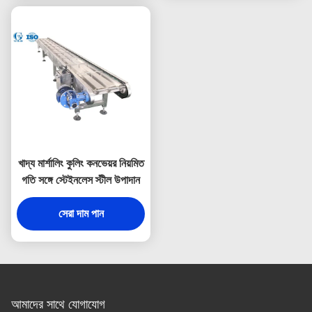
খাদ্য মার্শালিং কুলিং কনভেয়র নিয়মিত
গতি সঙ্গে স্টেইনলেস স্টীল উপাদান
সেরা দাম পান
আমাদের সাথে যোগাযোগ