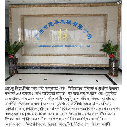
গুয়াংজু জিয়াংসিয়াং যন্ত্রপাতি সংক্রান্ত কোং, লিমিটেডের যান্ত্রিক পণ্যগুলির উত্পাদন
সম্পর্কে 20 বছরেরও বেশি অভিজ্ঞতা রয়েছে।বহু বছর ধরে সংগ্রাম এবং প্রযুক্তি
জমে থাকার পরে এখন সংস্থার শক্তিশালী প্রযুক্তিগত শক্তি, উন্নত সরঞ্জাম এবং
আদর্শিক পরিচালনা রয়েছে।আমাদের ব্যবসায়ের অংশীদার গুয়াংঝো গংহেক্সিয়াং
মেশিনারি কোং, লিমিটেড, চীনের সর্বাধিক বিখ্যাত স্বয়ংক্রিয় চিনি শঙ্কু বেকিং মেশিন
প্রস্তুতকারক।গংহেক্সিয়াংয়ের জন্য আমরা চিনির বেকিং মেশিন এবং বাটার মিক্সার
উত্পাদন করি তা চীনের ২০ টিরও বেশি প্রদেশে বিক্রি হয়েছিল এবং রাশিয়া,
কিরগিজস্তান, উজবেকিস্তান, তুরস্ক, আর্জেন্টিনা, ভিয়েতনাম, সিরিয়া, ফরাসী