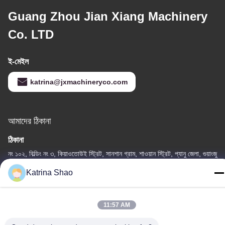
Guang Zhou Jian Xiang Machinery
Co. LTD
ই-মেইল
katrina@jxmachineryco.com
আমাদের ঠিকানা
ঠিকানা
নং ১০২, বিল্ডিং নং ৩, কিয়াওতোউই স্ট্রিট, সানশান গ্রাম, শাওয়ান স্ট্রিট, প্যানু জেলা, গুয়াংজু
সিটি, গুয়াংডং প্রদেশ, চীন
Katrina Shao
টেলিফোন
86--15913188664
11:57 AM