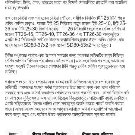
পলিনেশিয়া, মিশর, পেরু, ভারতের মতো বহু বিদেশী দেশগুলিতে রফতানি করা হয়েছিল
many ইত্যাদি
বাজারের চাহিদা এবং গ্রাহকের চাহিদা মেটাতে, সর্বাধিক নিয়মিত টিটি 25 চিনি শঙ্কু
বেকিং মেশিন ছাড়াও, আমরা টিটি 25 সিরিজের নতুন মডেল টিটি 25-40, টিটি 25-
36 এবং টিটি 25-30 বিকাশ করেছি।TT26 সিরিজটি বৈদ্যুতিক বেকিং মেশিন যা
মডেল TT26-45, TT26-40, TT26-36 এবং TT26-30 অন্তর্ভুক্ত।
এসডি 80 সিরিজগুলি সর্বাধিক উন্নত ক্যাটারপিলার ট্র্যাক টাইপ বেকিং মেশিন, যার
মধ্যে মডেল SD80-37x2 এবং মডেল SD80-53x2 অন্তর্ভুক্ত।
চিনির শঙ্করের আকার এবং উত্পাদন ক্ষমতার জন্য আপনার চাহিদাটির জন্য বিভিন্ন
মেশিন আপনার বিভিন্ন প্রয়োজন মেটাতে পারে।এত বছর বিকাশের পরে, আমাদের
সংস্থা সত্যই চীনের সবচেয়ে পেশাদার চিনি শঙ্কু বেকিং মেশিন প্রস্তুতকারক হয়ে
উঠেছে।
গ্রাহক প্রথমে, মানের প্রথম এবং ব্যবহারকারী-ভিত্তিক আমাদের পরিষেবার মূল
চাবিকাঠি।আমাদের সংস্থা সর্বদা গ্রাহকদের উচ্চ মানের পণ্য এবং ভাল পরিষেবা
সরবরাহ করে এবং আমরা ক্রমাগত শ্রেষ্ঠত্বের জন্য প্রচেষ্টা করব।আমরা বিশ্বাস করি
যে আমাদের যুক্তিসঙ্গত অফার এবং বিবেচ্য বিক্রয়োত্তর পরিষেবাটি ব্যবহারকারীদের
একটি সত্যিকারের "মনের শান্তি কেনা স্বাচ্ছন্দ্য অর্জন করতে পারে" অর্জন করতে
পারে।আমরা আরও তদন্তের জন্য আহ্বান জানাতে অথবা সহযোগিতা আলোচনা
করার জন্য নতুন এবং বর্তমান উভয় গ্রাহককে আন্তরিকভাবে স্বাগত জানাই।
ট্যাগ:
শীতল পরিবাহক সিস্টেম
শীতল সুড়ঙ্গ পরিবাহক