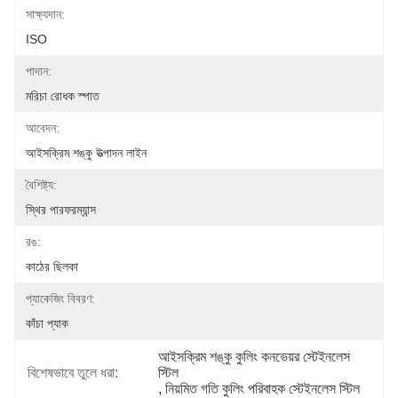
সাক্ষ্যদান:
ISO
পাদান:
মরিচা রোধক স্পাত
আবেদন:
আইসক্রিম শঙ্কু উত্পাদন লাইন
বৈশিষ্ট্য:
স্থির পারফরম্যান্স
রঙ:
কাঠের ছিলকা
প্যাকেজিং বিবরণ:
কাঁচা প্যাক
আইসক্রিম শঙ্কু কুলিং কনভেয়র স্টেইনলেস 
বিশেষভাবে তুলে ধরা:
স্টিল
, 
নিয়মিত গতি কুলিং পরিবাহক স্টেইনলেস স্টিল