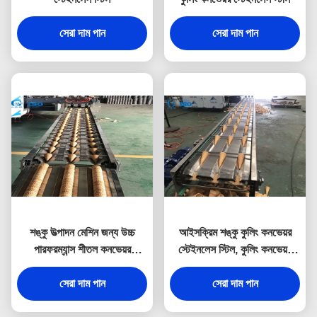
সেরা দাম পান
সেরা দাম পান
শঙ্কু উত্পাদন মেশিন জন্য উচ্চ
আইসক্রিম শঙ্কু কুলিং কনভেয়র
পারফরম্যান্স শীতল কনভেয়র
স্টেইনলেস স্টিল, কুলিং কনভেয়র
স্টেইনলেস স্টীল
সিস্টেমগুলি
সেরা দাম পান
সেরা দাম পান