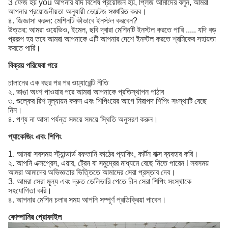
3 ফেজ হয় you আপনার যদি বিশেষ প্রয়োজন হয়, প্লিজ আমাদের বলুন, আমরা
আপনার প্রয়োজনীয়তা অনুযায়ী ভোল্টেজ সঞ্চারিত করব।
৪. জিজ্ঞাসা করুন: মেশিনটি কীভাবে ইনস্টল করবেন?
উত্তর: আমরা ওয়েভিও, ইমেল, ছবি দ্বারা মেশিনটি ইনস্টল করতে পারি ..... যদি বড়
প্রকল্প হয় তবে আমরা আপনাকে এটি আপনার দেশে ইনস্টল করতে শ্রমিকের সহায়তা
করতে পারি।
বিক্রয় পরিষেবা পরে
চালানের এক বছর পর পর ওয়্যারেন্টি নীতি
২. ভাঙা অংশ পাওয়ার পরে আমরা আপনাকে প্রতিস্থাপন পাঠাব
৩. শুল্কের রিশ মূল্যায়ন করুন এবং শিপিংয়ের আগে নিরাপদ শিপিং সংস্থাটি বেছে
নিন।
৪. পণ্য না আসা পর্যন্ত সময়ে সময়ে স্থিতি অনুসরণ করুন।
প্যাকেজিং এবং শিপিং
1. আমরা সবসময় স্ট্যান্ডার্ড রফতানি কাঠের প্যাকিং, কার্টন বাক্স ব্যবহার করি।
২. আপনি এক্সপ্রেস, এয়ার, ট্রেন বা সমুদ্রের মাধ্যমে বেছে নিতে পারেন l সবসময়
আমরা আমাদের অভিজ্ঞতার ভিত্তিতে আমাদের সেরা প্রস্তাব দেব।
3. আমরা সেরা মূল্য এবং দ্রুত ডেলিভারি পেতে চীন সেরা শিপিং সংস্থাকে
সহযোগিতা করি।
৪. আপনার মেশিন চলার সময় আপনি সম্পূর্ণ প্রতিক্রিয়া পাবেন।
কোম্পানির প্রোফাইল