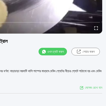
্রোল
এখন চ্যাট করুন
শেয়ার করুন
্ণনা: নাড়াচাড়া ময়দাটি খালি পাম্পের মাধ্যমে বেকিং প্লেটের নীচের প্লেটে পাঠানো হয় এবং বেকিং
মেসেজ রেখে যান