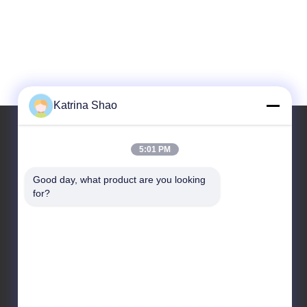
Katrina Shao
5:01 PM
আমাদের ঠিকানা
Good day, what product are you looking 
ঠিকানা
for?
নং ১০২, বিল্ডিং নং ৩, কিয়াওতোউই স্ট্রিট, সানশান গ্রাম, শাওয়ান স্ট্রিট,
প্যানু জেলা, গুয়াংজু সিটি, গুয়াংডং প্রদেশ, চীন
টেলিফোন
86--15913188664