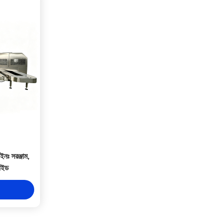
লাইনঃ সরঞ্জাম,
গাইড