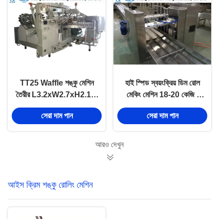
TT25 Waffle শঙ্কু মেশিন
হাই স্পিড স্বয়ংক্রিয় ডিম রোল
তৈরীর L3.2xW2.7xH2.1M
মেকিং মেশিন 18-20 কেজি /
সঙ্গে 0.6MPa সংকুচিত এয়ার
এইচ এলপিজি খরচ সঙ্গে
সেরা দাম পান
সেরা দাম পান
চাপ
আরও দেখুন
আইস ক্রিম শঙ্কু রোলিং মেশিন