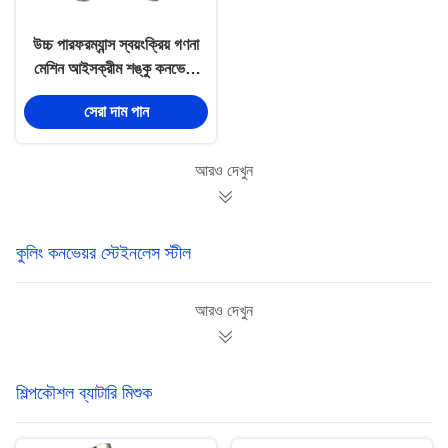
উচ্চ পারফরম্যান্স স্বয়ংক্রিয় গণনা
মেশিন আইসক্রীম শঙ্কু কনভেয়র
গণনা
সেরা দাম পান
আরও দেখুন
কুলিং কনভেয়র স্টেইনলেস স্টীল
আরও দেখুন
শিল্পকৌশল ব্যাটারি মিশুক