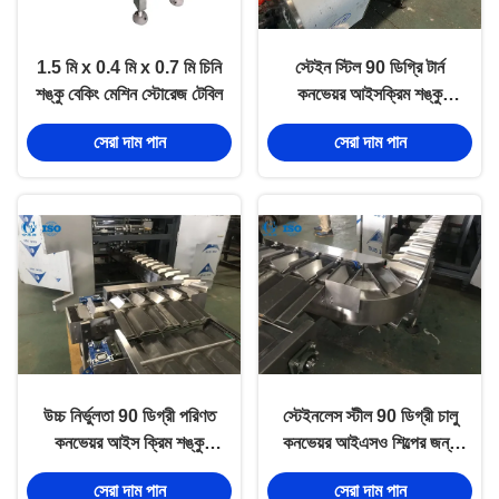
1.5 মি x 0.4 মি x 0.7 মি চিনি
স্টেইন স্টিল 90 ডিগ্রি টার্ন
শঙ্কু বেকিং মেশিন স্টোরেজ টেবিল
কনভেয়র আইসক্রিম শঙ্কু
উত্পাদনের লাইন
সেরা দাম পান
সেরা দাম পান
উচ্চ নির্ভুলতা 90 ডিগ্রী পরিণত
স্টেইনলেস স্টীল 90 ডিগ্রী চালু
কনভেয়র আইস ক্রিম শঙ্কু
কনভেয়র আইএসও শিল্পের জন্য
উত্পাদনের লাইন
অনুমোদিত
সেরা দাম পান
সেরা দাম পান