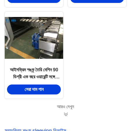
আইসক্রিম শঙ্কু তৈরি মেশিন 90
ডিগ্রী এক বছর ওয়ারেন্টি সঙ্গে
কনভেয়র চালু
সেরা দাম পান
আরও দেখুন
স্বয়ংক্রিয় শঙ্কু sleeving ডিভাইস