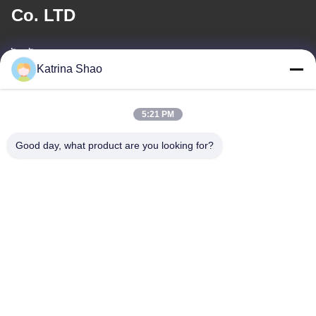
Co. LTD
ই-মেইল
Katrina Shao
katrina@jxmachineryco.com
5:21 PM
আমাদের ঠিকানা
Good day, what product are you looking for?
ঠিকানা
নং ১০২, বিল্ডিং নং ৩, কিয়াওতোউই স্ট্রিট, সানশান গ্রাম, শাওয়ান স্ট্রিট, প্যানু জেলা, গুয়াংজু
সিটি, গুয়াংডং প্রদেশ, চীন
টেলিফোন
86-159-1318-8664