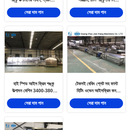
শঙ্কু মেশিন
7000kg
সেরা দাম পান
সেরা দাম পান
L12.2xW2.1xH2M
হাই স্পিড আইস ক্রিম শঙ্কু
টেকসই বেকিং প্লেট সহ ফাস্ট
উত্পাদন মেশিন 3400-3800
হিটিং ওভেন আইসক্রিম কন
পিসি / চিনির শঙ্কু জন্য এইচ
প্রোডাকশন লাইন
সেরা দাম পান
সেরা দাম পান