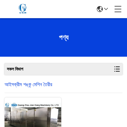
পণ্য
সকল বিভাগ
আইসক্রীম শঙ্কু মেশিন তৈরীর