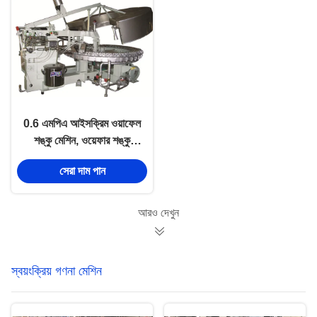
0.6 এমপিএ আইসক্রিম ওয়াফেল
শঙ্কু মেশিন, ওয়েফার শঙ্কু
মেশিন ফিল্ড ইনস্টলেশন
সেরা দাম পান
আরও দেখুন
স্বয়ংক্রিয় গণনা মেশিন