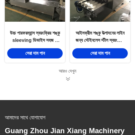
উচ্চ পারফরম্যান্স স্বয়ংক্রিয় শঙ্কু
আইসক্রীম শঙ্কু উত্পাদনের লাইন
sleeving ডিভাইস সহজ 1
জন্য স্টেইনলেস স্টীল স্বয়ংক্রিয়
বছর ওয়্যারেন্টি পরিচালনা
শঙ্কু sleeving ডিভাইস
সেরা দাম পান
সেরা দাম পান
আরও দেখুন
আমাদের সাথে যোগাযোগ
Guang Zhou Jian Xiang Machinery