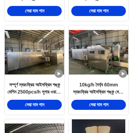
খরচ
সহজে পরিচালনা করার জন্য
সেরা দাম পান
সেরা দাম পান
সম্পূর্ণ স্বয়ংক্রিয় আইসক্রিম শঙ্কু
10kg/h দৈর্ঘ্য 60mm
মেশিন 2500pcs/h সুগার ওয়াফার
স্বয়ংক্রিয় আইসক্রিম শঙ্কু মেশিন
শঙ্কু রোলিং বেকার লাইন
মিনি ইকো ফ্রেন্ডলি
সেরা দাম পান
সেরা দাম পান